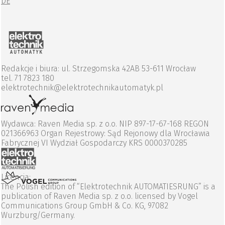
DE
Redakcje i biura: ul. Strzegomska 42AB 53-611 Wrocław
tel. 71 7823 180
elektrotechnik@elektrotechnikautomatyk.pl
Wydawca: Raven Media sp. z o.o. NIP 897-17-67-168 REGON
021366963 Organ Rejestrowy: Sąd Rejonowy dla Wrocławia
Fabrycznej VI Wydział Gospodarczy KRS 0000370285
Licencja:
The Polish edition of “Elektrotechnik AUTOMATIESRUNG” is a
publication of Raven Media sp. z o.o. licensed by Vogel
Communications Group GmbH & Co. KG, 97082
Wurzburg/Germany.