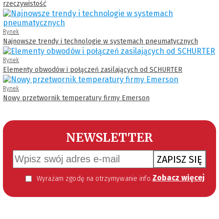
rzeczywistość
Rynek
Najnowsze trendy i technologie w systemach pneumatycznych
Rynek
Elementy obwodów i połączeń zasilających od SCHURTER
Rynek
Nowy przetwornik temperatury firmy Emerson
NEWSLETTER
ZAPISZ SIĘ
Zobacz więcej
Wyrażam zgodę na otrzymywanie informacji handlowej kierowanej do mnie za pomocą środków komunikacji elektronicznej w szczególności poczty elektronicznej zgodnie z przepisem art. 10 ust 2 ustawy z dnia 18 lipca 2002 roku o świadczeniu usług drogą elektroniczną (Dz. U. 144 z 2002 r. poz. 1204). Zgoda jest dobrowolna, jednak jej wyrażenie jest konieczne, aby otrzymywać newsletter.