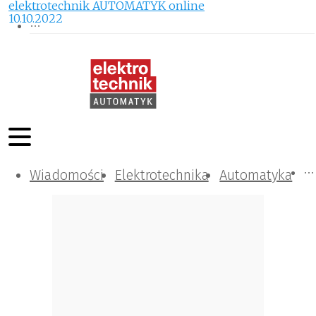
elektrotechnik AUTOMATYK online
10.10.2022
Wiadomości
Komunikacja i IT
Kontrola
Tematy specjalne
Elektrotechnika
Automatyka