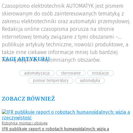
Czasopismo elektrotechnik AUTOMATYK jest pismem
skierowanym do osób zainteresowanych tematyką z
zakresu elektrotechniki oraz automatyki przemysłowej.
Redakcja online czasopisma porusza na stronie
internetowej tematy związane z tymi obszarami –
publikuje artykuły techniczne, nowości produktowe, a
także inne ciekawe informacje mniej lub bardziej
TAGI ARTYKUŁU
nawiązujące do wspomnianych obszarów.
automatyzacja
sterowanie
instalacje
pomiar temperatury
automatyka
ZOBACZ RÓWNIEŻ
Robotyka, montaż i obsługa
IFR publikuje raport o robotach humanoidalnych: wizja a