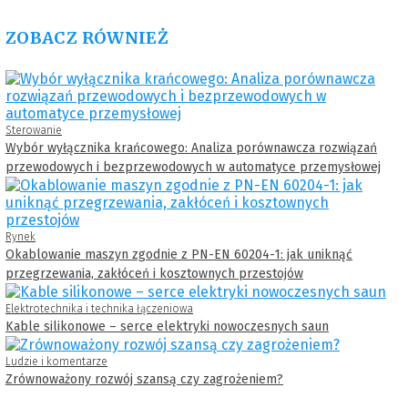
ZOBACZ RÓWNIEŻ
Sterowanie
Wybór wyłącznika krańcowego: Analiza porównawcza rozwiązań
przewodowych i bezprzewodowych w automatyce przemysłowej
Rynek
Okablowanie maszyn zgodnie z PN-EN 60204-1: jak uniknąć
przegrzewania, zakłóceń i kosztownych przestojów
Elektrotechnika i technika łączeniowa
Kable silikonowe – serce elektryki nowoczesnych saun
Ludzie i komentarze
Zrównoważony rozwój szansą czy zagrożeniem?