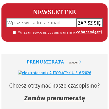
NEWSLETTER
ZAPISZ SIĘ
Zobacz więcej
Wyrażam zgodę na otrzymywanie informacji handlowej kierowanej do mnie za pomocą środków komunikacji elektronicznej w szczególności poczty elektronicznej zgodnie z przepisem art. 10 ust 2 ustawy z dnia 18 lipca 2002 roku o świadczeniu usług drogą elektroniczną (Dz. U. 144 z 2002 r. poz. 1204). Zgoda jest dobrowolna, jednak jej wyrażenie jest konieczne, aby otrzymywać newsletter.
PRENUMERATA
więcej
Chcesz otrzymać nasze czasopismo?
Zamów prenumeratę