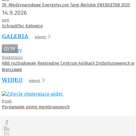
39. Międzynarodowe Energetyczne Targi Bielskie ENERGETAB 2025
14.9.2026
targi
SchraubTec Katowice
GALERIA
więcej
19
Wiadomości
ABB rozbudowuje Regionalne Centrum Aplikacji Zrobotyzowanych w
Warszawie
WIDEO
więcej
Rynek
Porównanie pomp membranowych