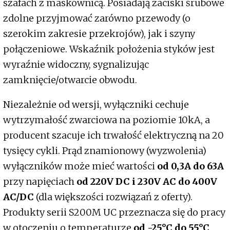
szafach z maskownicą. Posiadają zaciski śrubowe
zdolne przyjmować zarówno przewody (o
szerokim zakresie przekrojów), jak i szyny
połączeniowe. Wskaźnik położenia styków jest
wyraźnie widoczny, sygnalizując
zamknięcie/otwarcie obwodu.
Niezależnie od wersji, wyłączniki cechuje
wytrzymałość zwarciowa na poziomie 10kA, a
producent szacuje ich trwałość elektryczną na 20
tysięcy cykli. Prąd znamionowy (wyzwolenia)
wyłączników może mieć wartości
od 0,3A do 63A
przy napięciach
od 220V DC i 230V AC do 400V
AC/DC
(dla większości rozwiązań z oferty).
Produkty serii S200M UC przeznacza się do pracy
w otoczeniu o temperaturze
od -25°C do 55°C
.