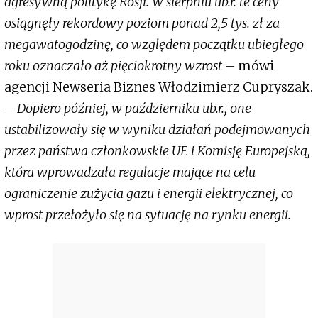
agresywną politykę Rosji. W sierpniu ub.r. te ceny
osiągnęły rekordowy poziom ponad 2,5 tys. zł za
megawatogodzinę, co względem początku ubiegłego
roku oznaczało aż pięciokrotny wzrost –
mówi
agencji Newseria Biznes Włodzimierz Cupryszak.
– Dopiero później, w październiku ub.r., one
ustabilizowały się w wyniku działań podejmowanych
przez państwa członkowskie UE i Komisję Europejską,
która wprowadzała regulacje mające na celu
ograniczenie zużycia gazu i energii elektrycznej, co
wprost przełożyło się na sytuację na rynku energii.