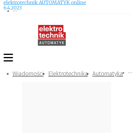
elektrotechnik AUTOMATYK online
6.4.2023
Wiadomości
Komunikacja i IT
Kontrola
Tematy specjalne
Elektrotechnika
Automatyka