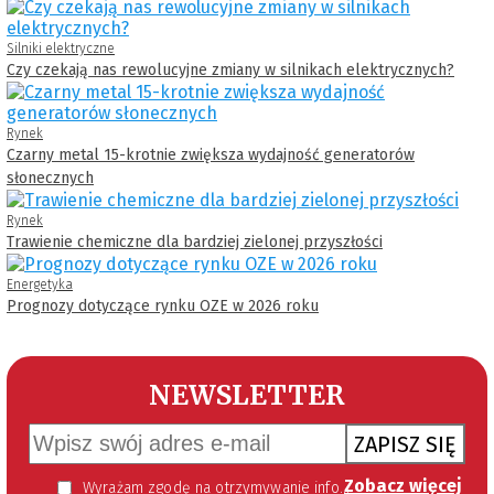
Silniki elektryczne
Czy czekają nas rewolucyjne zmiany w silnikach elektrycznych?
Rynek
Czarny metal 15-krotnie zwiększa wydajność generatorów
słonecznych
Rynek
Trawienie chemiczne dla bardziej zielonej przyszłości
Energetyka
Prognozy dotyczące rynku OZE w 2026 roku
NEWSLETTER
ZAPISZ SIĘ
Zobacz więcej
Wyrażam zgodę na otrzymywanie informacji handlowej kierowanej do mnie za pomocą środków komunikacji elektronicznej w szczególności poczty elektronicznej zgodnie z przepisem art. 10 ust 2 ustawy z dnia 18 lipca 2002 roku o świadczeniu usług drogą elektroniczną (Dz. U. 144 z 2002 r. poz. 1204). Zgoda jest dobrowolna, jednak jej wyrażenie jest konieczne, aby otrzymywać newsletter.