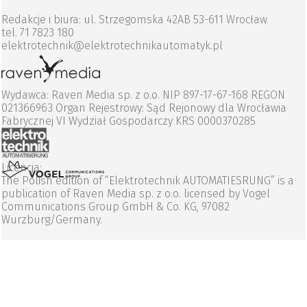
Redakcje i biura: ul. Strzegomska 42AB 53-611 Wrocław
tel. 71 7823 180
elektrotechnik@elektrotechnikautomatyk.pl
Wydawca: Raven Media sp. z o.o. NIP 897-17-67-168 REGON
021366963 Organ Rejestrowy: Sąd Rejonowy dla Wrocławia
Fabrycznej VI Wydział Gospodarczy KRS 0000370285
Licencja:
The Polish edition of “Elektrotechnik AUTOMATIESRUNG” is a
publication of Raven Media sp. z o.o. licensed by Vogel
Communications Group GmbH & Co. KG, 97082
Wurzburg/Germany.