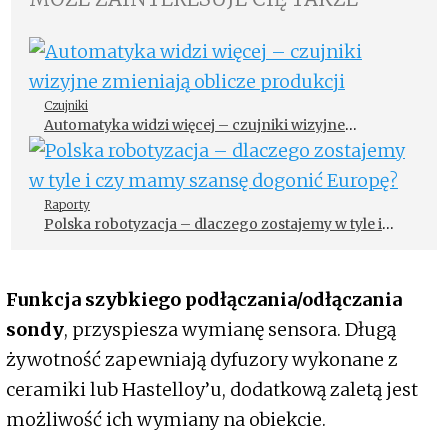
Czujniki
Automatyka widzi więcej – czujniki wizyjne
zmieniają oblicze produkcji
Raporty
Polska robotyzacja – dlaczego zostajemy w tyle i
czy mamy szansę dogonić Europę?
Funkcja szybkiego podłączania/odłączania
sondy
, przyspiesza wymianę sensora. Długą
żywotność zapewniają dyfuzory wykonane z
ceramiki lub Hastelloy’u, dodatkową zaletą jest
możliwość ich wymiany na obiekcie.