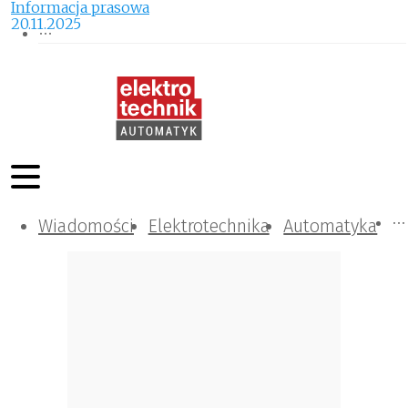
Informacja prasowa
20.11.2025
Wiadomości
Komunikacja i IT
Kontrola
Tematy specjalne
Elektrotechnika
Automatyka