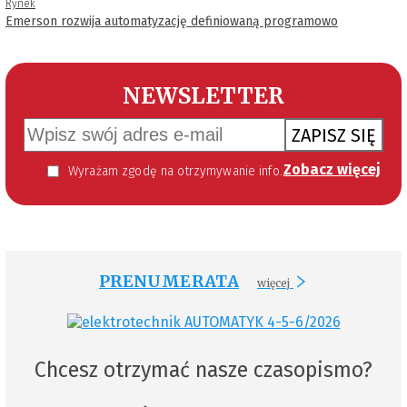
Rynek
Emerson rozwija automatyzację definiowaną programowo
NEWSLETTER
ZAPISZ SIĘ
Zobacz więcej
Wyrażam zgodę na otrzymywanie informacji handlowej kierowanej do mnie za pomocą środków komunikacji elektronicznej w szczególności poczty elektronicznej zgodnie z przepisem art. 10 ust 2 ustawy z dnia 18 lipca 2002 roku o świadczeniu usług drogą elektroniczną (Dz. U. 144 z 2002 r. poz. 1204). Zgoda jest dobrowolna, jednak jej wyrażenie jest konieczne, aby otrzymywać newsletter.
PRENUMERATA
więcej
Chcesz otrzymać nasze czasopismo?