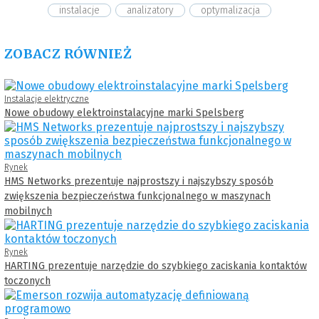
instalacje
analizatory
optymalizacja
ZOBACZ RÓWNIEŻ
Instalacje elektryczne
Nowe obudowy elektroinstalacyjne marki Spelsberg
Rynek
HMS Networks prezentuje najprostszy i najszybszy sposób
zwiększenia bezpieczeństwa funkcjonalnego w maszynach
mobilnych
Rynek
HARTING prezentuje narzędzie do szybkiego zaciskania kontaktów
toczonych