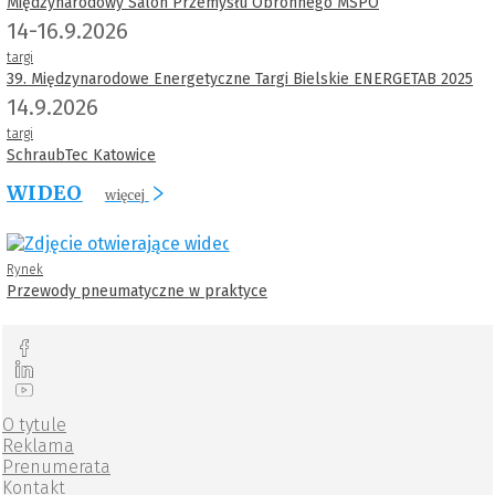
Międzynarodowy Salon Przemysłu Obronnego MSPO
14-16.9.2026
targi
39. Międzynarodowe Energetyczne Targi Bielskie ENERGETAB 2025
14.9.2026
targi
SchraubTec Katowice
WIDEO
więcej
Rynek
Przewody pneumatyczne w praktyce
O tytule
Reklama
Prenumerata
Kontakt