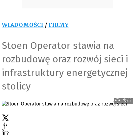
WIADOMOŚCI
/
FIRMY
Stoen Operator stawia na
rozbudowę oraz rozwój sieci i
infrastruktury energetycznej
stolicy
r
S
t
o
e
n
O
p
e
r
a
t
o