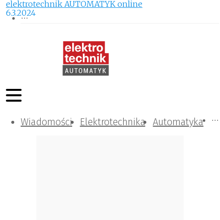
elektrotechnik AUTOMATYK online
6.3.2024
Wiadomości
Komunikacja i IT
Kontrola
Tematy specjalne
Elektrotechnika
Automatyka