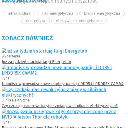
nawiązujące do wspomnianych obszarów.
infrastruktura
sieć energetyczna
branża energetyczna
energetyka
efektywność energetyczna
ZOBACZ RÓWNIEŻ
Wydarzenia
Już za tydzień startują targi Energetab
Rynek
Innodisk wprowadza nowe moduły pamięci DDR5 i LPDDR5X CAMM2
Silniki elektryczne
Czy czekają nas rewolucyjne zmiany w silnikach elektrycznych?
Rynek
Rozwiązania brzegowe Edge AI przyspieszone przez NVIDIA Jetson