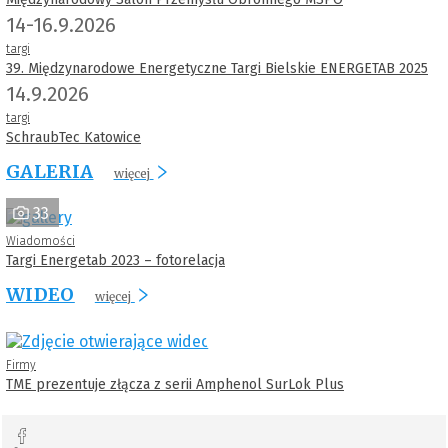
14-16.9.2026
targi
39. Międzynarodowe Energetyczne Targi Bielskie ENERGETAB 2025
14.9.2026
targi
SchraubTec Katowice
GALERIA
więcej
33
Wiadomości
Targi Energetab 2023 – fotorelacja
WIDEO
więcej
Firmy
TME prezentuje złącza z serii Amphenol SurLok Plus