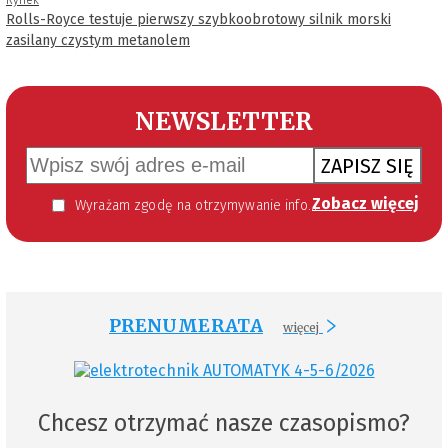
Rolls-Royce testuje pierwszy szybkoobrotowy silnik morski
zasilany czystym metanolem
NEWSLETTER
ZAPISZ SIĘ
Zobacz więcej
Wyrażam zgodę na otrzymywanie informacji handlowej kierowanej do mnie za pomocą środków komunikacji elektronicznej w szczególności poczty elektronicznej zgodnie z przepisem art. 10 ust 2 ustawy z dnia 18 lipca 2002 roku o świadczeniu usług drogą elektroniczną (Dz. U. 144 z 2002 r. poz. 1204). Zgoda jest dobrowolna, jednak jej wyrażenie jest konieczne, aby otrzymywać newsletter.
PRENUMERATA
więcej
Chcesz otrzymać nasze czasopismo?