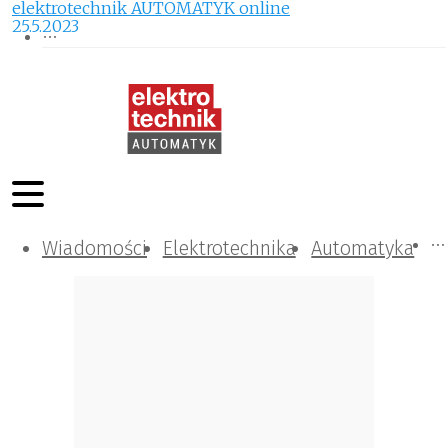
elektrotechnik AUTOMATYK online
25.5.2023
Wiadomości
Komunikacja i IT
Kontrola
Tematy specjalne
Elektrotechnika
Automatyka