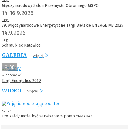
Międzynarodowy Salon Przemysłu Obronnego MSPO
14-16.9.2026
targi
39. Międzynarodowe Energetyczne Targi Bielskie ENERGETAB 2025
14.9.2026
targi
SchraubTec Katowice
GALERIA
więcej
38
Wiadomości
Targi Energetics 2019
WIDEO
więcej
Rynek
Czy każdy może być serwisantem pomp YAMADA?