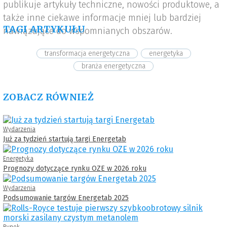
publikuje artykuły techniczne, nowości produktowe, a
także inne ciekawe informacje mniej lub bardziej
TAGI ARTYKUŁU
nawiązujące do wspomnianych obszarów.
transformacja energetyczna
energetyka
branża energetyczna
ZOBACZ RÓWNIEŻ
Wydarzenia
Już za tydzień startują targi Energetab
Energetyka
Prognozy dotyczące rynku OZE w 2026 roku
Wydarzenia
Podsumowanie targów Energetab 2025
Rynek