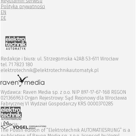
Regulamin serwisu
Polityka prywatności
EN
DE
Redakcje i biura: ul. Strzegomska 42AB 53-611 Wrocław
tel. 71 7823 180
elektrotechnik@elektrotechnikautomatyk.pl
Wydawca: Raven Media sp. z o.o. NIP 897-17-67-168 REGON
021366963 Organ Rejestrowy: Sąd Rejonowy dla Wrocławia
Fabrycznej VI Wydział Gospodarczy KRS 0000370285
Licencja:
The Polish edition of “Elektrotechnik AUTOMATIESRUNG” is a
publication of Raven Media sp. z o.o. licensed by Vogel