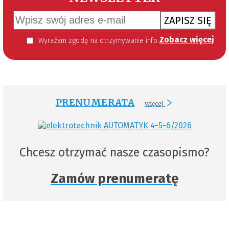
ZAPISZ SIĘ
Zobacz więcej
Wyrażam zgodę na otrzymywanie informacji handlowej kierowanej do mnie za pomocą środków komunikacji elektronicznej w szczególności poczty elektronicznej zgodnie z przepisem art. 10 ust 2 ustawy z dnia 18 lipca 2002 roku o świadczeniu usług drogą elektroniczną (Dz. U. 144 z 2002 r. poz. 1204). Zgoda jest dobrowolna, jednak jej wyrażenie jest konieczne, aby otrzymywać newsletter.
PRENUMERATA
więcej
Chcesz otrzymać nasze czasopismo?
Zamów prenumeratę