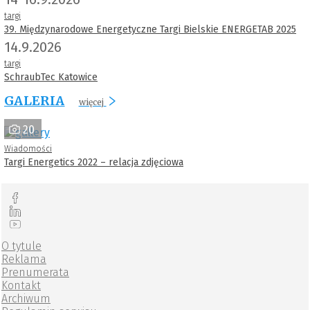
targi
39. Międzynarodowe Energetyczne Targi Bielskie ENERGETAB 2025
14.9.2026
targi
SchraubTec Katowice
GALERIA
więcej
20
Wiadomości
Targi Energetics 2022 – relacja zdjęciowa
O tytule
Reklama
Prenumerata
Kontakt
Archiwum