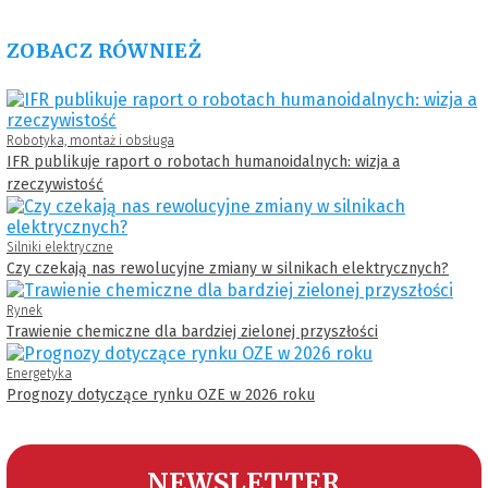
ZOBACZ RÓWNIEŻ
Robotyka, montaż i obsługa
IFR publikuje raport o robotach humanoidalnych: wizja a
rzeczywistość
Silniki elektryczne
Czy czekają nas rewolucyjne zmiany w silnikach elektrycznych?
Rynek
Trawienie chemiczne dla bardziej zielonej przyszłości
Energetyka
Prognozy dotyczące rynku OZE w 2026 roku
NEWSLETTER