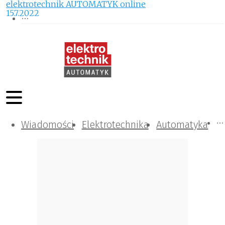
elektrotechnik AUTOMATYK online
15.7.2022
Wiadomości
Komunikacja i IT
Kontrola
Tematy specjalne
Elektrotechnika
Automatyka