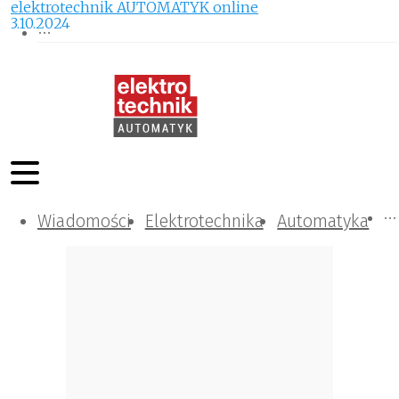
elektrotechnik AUTOMATYK online
3.10.2024
Wiadomości
Komunikacja i IT
Kontrola
Tematy specjalne
Elektrotechnika
Automatyka