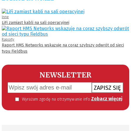
Inne
LiFi zamiast kabli na sali operacyjnej
Raporty
Raport HMS Networks wskazuje na coraz szybszy odwrót od sieci
typu Fieldbus
NEWSLETTER
ZAPISZ SIĘ
Zobacz więcej
Wyrażam zgodę na otrzymywanie informacji handlowej kierowanej do mnie za pomocą środków komunikacji elektronicznej w szczególności poczty elektronicznej zgodnie z przepisem art. 10 ust 2 ustawy z dnia 18 lipca 2002 roku o świadczeniu usług drogą elektroniczną (Dz. U. 144 z 2002 r. poz. 1204). Zgoda jest dobrowolna, jednak jej wyrażenie jest konieczne, aby otrzymywać newsletter.