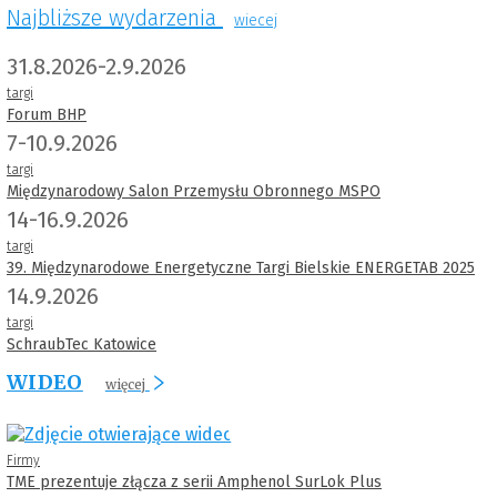
Najbliższe wydarzenia
wiecej
31.8.2026-2.9.2026
targi
Forum BHP
7-10.9.2026
targi
Międzynarodowy Salon Przemysłu Obronnego MSPO
14-16.9.2026
targi
39. Międzynarodowe Energetyczne Targi Bielskie ENERGETAB 2025
14.9.2026
targi
SchraubTec Katowice
WIDEO
więcej
Firmy
TME prezentuje złącza z serii Amphenol SurLok Plus