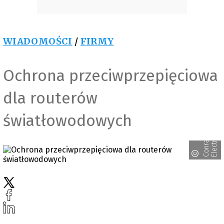
WIADOMOŚCI
/
FIRMY
Ochrona przeciwprzepięciowa
dla routerów
światłowodowych
c
C
o
n
r
a
d
E
l
e
c
t
r
o
n
i