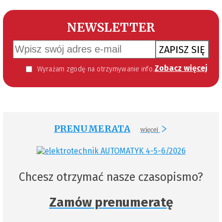
NEWSLETTER
ZAPISZ SIĘ
Zobacz więcej
Wyrażam zgodę na otrzymywanie informacji handlowej kierowanej do mnie za pomocą środków komunikacji elektronicznej w szczególności poczty elektronicznej zgodnie z przepisem art. 10 ust 2 ustawy z dnia 18 lipca 2002 roku o świadczeniu usług drogą elektroniczną (Dz. U. 144 z 2002 r. poz. 1204). Zgoda jest dobrowolna, jednak jej wyrażenie jest konieczne, aby otrzymywać newsletter.
PRENUMERATA
więcej
Chcesz otrzymać nasze czasopismo?
Zamów prenumeratę