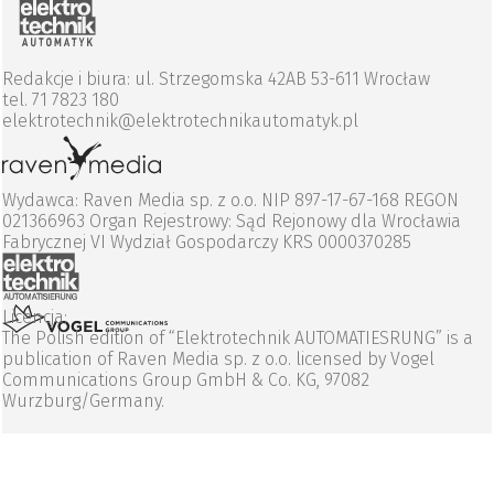
Redakcje i biura: ul. Strzegomska 42AB 53-611 Wrocław
tel. 71 7823 180
elektrotechnik@elektrotechnikautomatyk.pl
Wydawca: Raven Media sp. z o.o. NIP 897-17-67-168 REGON
021366963 Organ Rejestrowy: Sąd Rejonowy dla Wrocławia
Fabrycznej VI Wydział Gospodarczy KRS 0000370285
Licencja:
The Polish edition of “Elektrotechnik AUTOMATIESRUNG” is a
publication of Raven Media sp. z o.o. licensed by Vogel
Communications Group GmbH & Co. KG, 97082
Wurzburg/Germany.