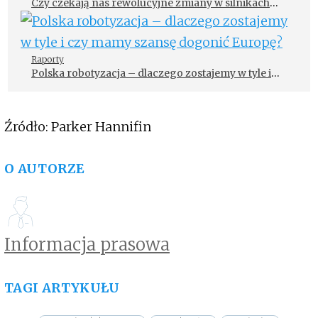
Czy czekają nas rewolucyjne zmiany w silnikach
elektrycznych?
Raporty
Polska robotyzacja – dlaczego zostajemy w tyle i
czy mamy szansę dogonić Europę?
Źródło: Parker Hannifin
O AUTORZE
Informacja prasowa
TAGI ARTYKUŁU