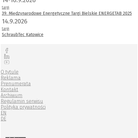
targi
39. Międzynarodowe Energetyczne Targi Bielskie ENERGETAB 2025
14.9.2026
targi
SchraubTec Katowice
O tytule
Reklama
Prenumerata
Kontakt
Archiwum
Regulamin serwisu
Polityka prywatności
EN
DE