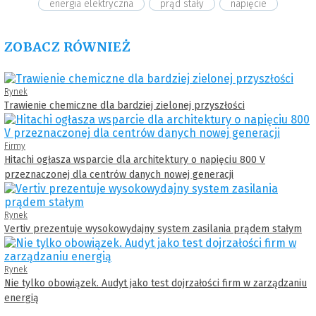
energia elektryczna
prąd stały
napięcie
ZOBACZ RÓWNIEŻ
Rynek
Trawienie chemiczne dla bardziej zielonej przyszłości
Firmy
Hitachi ogłasza wsparcie dla architektury o napięciu 800 V
przeznaczonej dla centrów danych nowej generacji
Rynek
Vertiv prezentuje wysokowydajny system zasilania prądem stałym
Rynek
Nie tylko obowiązek. Audyt jako test dojrzałości firm w zarządzaniu
energią