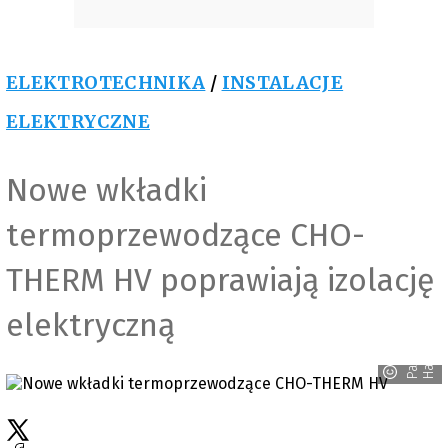
ELEKTROTECHNIKA
/
INSTALACJE
ELEKTRYCZNE
Nowe wkładki
termoprzewodzące CHO-
THERM HV poprawiają izolację
elektryczną
n
P
a
r
k
e
r
H
a
n
n
i
f
i