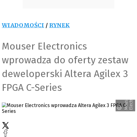
WIADOMOŚCI
/
RYNEK
Mouser Electronics
wprowadza do oferty zestaw
deweloperski Altera Agilex 3
FPGA C-Series
s
M
o
u
s
e
r
E
l
e
c
t
r
o
n
i
c