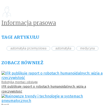
Informacja prasowa
TAGI ARTYKUŁU
automatyka przemysłowa
automatyka
medycyna
ZOBACZ RÓWNIEŻ
Robotyka, montaż i obsługa
IFR publikuje raport o robotach humanoidalnych: wizja a
rzeczywistość
Rynek