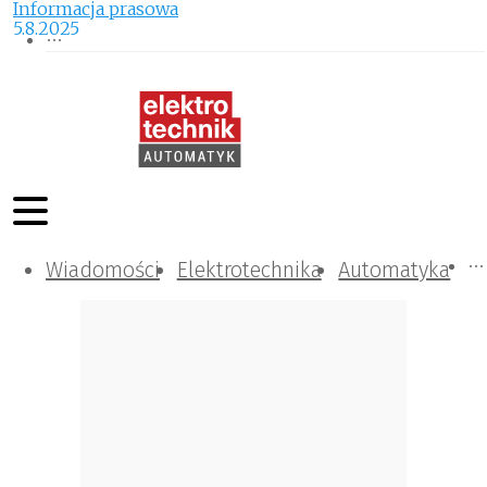
Informacja prasowa
5.8.2025
Wiadomości
Komunikacja i IT
Kontrola
Tematy specjalne
Elektrotechnika
Automatyka