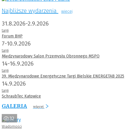
Najbliższe wydarzenia
wiecej
31.8.2026-2.9.2026
targi
Forum BHP
7-10.9.2026
targi
Międzynarodowy Salon Przemysłu Obronnego MSPO
14-16.9.2026
targi
39. Międzynarodowe Energetyczne Targi Bielskie ENERGETAB 2025
14.9.2026
targi
SchraubTec Katowice
GALERIA
więcej
32
Wiadomości