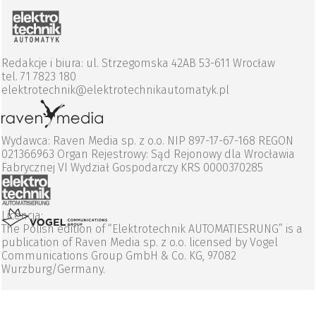
Redakcje i biura: ul. Strzegomska 42AB 53-611 Wrocław
tel. 71 7823 180
elektrotechnik@elektrotechnikautomatyk.pl
Wydawca: Raven Media sp. z o.o. NIP 897-17-67-168 REGON
021366963 Organ Rejestrowy: Sąd Rejonowy dla Wrocławia
Fabrycznej VI Wydział Gospodarczy KRS 0000370285
Licencja:
The Polish edition of “Elektrotechnik AUTOMATIESRUNG” is a
publication of Raven Media sp. z o.o. licensed by Vogel
Communications Group GmbH & Co. KG, 97082
Wurzburg/Germany.