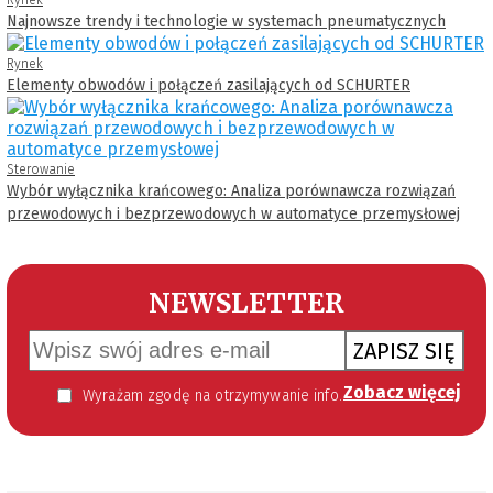
Najnowsze trendy i technologie w systemach pneumatycznych
Rynek
Elementy obwodów i połączeń zasilających od SCHURTER
Sterowanie
Wybór wyłącznika krańcowego: Analiza porównawcza rozwiązań
przewodowych i bezprzewodowych w automatyce przemysłowej
NEWSLETTER
ZAPISZ SIĘ
Zobacz więcej
Wyrażam zgodę na otrzymywanie informacji handlowej kierowanej do mnie za pomocą środków komunikacji elektronicznej w szczególności poczty elektronicznej zgodnie z przepisem art. 10 ust 2 ustawy z dnia 18 lipca 2002 roku o świadczeniu usług drogą elektroniczną (Dz. U. 144 z 2002 r. poz. 1204). Zgoda jest dobrowolna, jednak jej wyrażenie jest konieczne, aby otrzymywać newsletter.