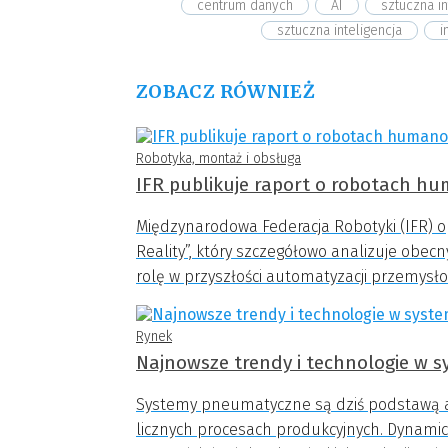
centrum danych
AI
sztuczna in
sztuczna inteligencja
i
ZOBACZ RÓWNIEŻ
Robotyka, montaż i obsługa
IFR publikuje raport o robotach hu
Międzynarodowa Federacja Robotyki (IFR) 
Reality”, który szczegółowo analizuje obe
rolę w przyszłości automatyzacji przemysło
Rynek
Najnowsze trendy i technologie w
Systemy pneumatyczne są dziś podstawą 
licznych procesach produkcyjnych. Dynamicz