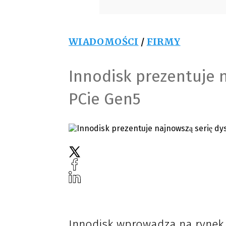
WIADOMOŚCI
/
FIRMY
Innodisk prezentuje n
PCie Gen5
Innodisk wprowadza na rynek 