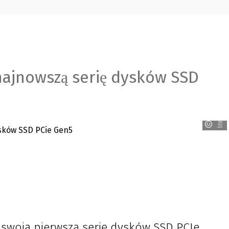
ajnowszą serię dysków SSD
Innodisk
swoją pierwszą serię dysków SSD PCIe