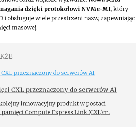
ymagania dzięki protokołowi NVMe-MI
, który
 i obsługuje wiele przestrzeni nazw, zapewniając
ięci masowej.
AKŻE
ci CXL przeznaczony do serwerów AI
kolejny innowacyjny produkt w postaci
 pamięci Compute Express Link (CXL)m.