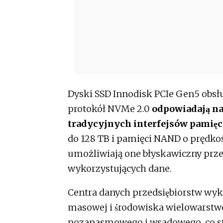
Dyski SSD Innodisk PCIe Gen5 obsług
protokół NVMe 2.0
odpowiadają na 
tradycyjnych interfejsów pamię
do 128 TB i pamięci NAND o prędkos
umożliwiają one błyskawiczny prz
wykorzystujących dane.
Centra danych przedsiębiorstw wyk
masowej i środowiska wielowarstwow
pozapasmowego i wsadowego, co st