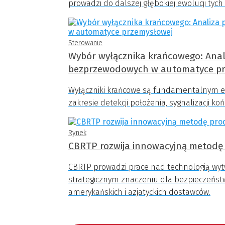
prowadzi do dalszej głębokiej ewolucji tych
Sterowanie
Wybór wyłącznika krańcowego: Ana
bezprzewodowych w automatyce pr
Wyłączniki krańcowe są fundamentalnym e
zakresie detekcji położenia, sygnalizacji k
Rynek
CBRTP rozwija innowacyjną metodę 
CBRTP prowadzi prace nad technologią wytwa
strategicznym znaczeniu dla bezpieczeńst
amerykańskich i azjatyckich dostawców.