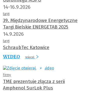
14-16.9.2026
targi
39. Międzynarodowe Energetyczne
Targi Bielskie ENERGETAB 2025
14.9.2026
targi
SchraubTec Katowice
WIDEO
więcej
Firmy
TME prezentuje złącza z serii
Amphenol SurLok Plus