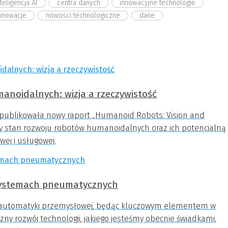
teligencja AI
centra danych
innowacyjne technologie
nnowacje
nowości technologiczne
dane
manoidalnych: wizja a rzeczywistość
opublikowała nowy raport „Humanoid Robots: Vision and
cny stan rozwoju robotów humanoidalnych oraz ich potencjalną
wej i usługowej.
 systemach pneumatycznych
automatyki przemysłowej, będąc kluczowym elementem w
ny rozwój technologii, jakiego jesteśmy obecnie świadkami,