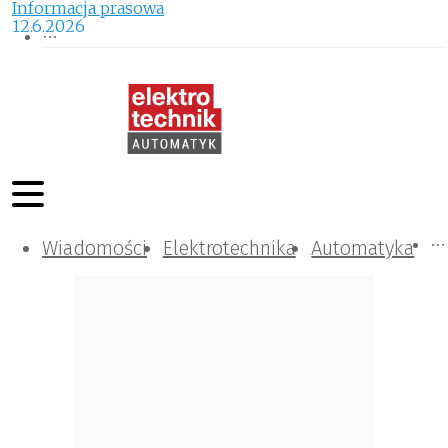
Informacja prasowa
12.6.2026
Wiadomości
Komunikacja i IT
Kontrola
Tematy specjalne
Elektrotechnika
Automatyka