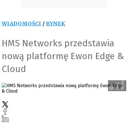
WIADOMOŚCI
/
RYNEK
HMS Networks przedstawia
nową platformę Ewon Edge &
Cloud
s
H
M
S
N
e
t
w
o
r
k