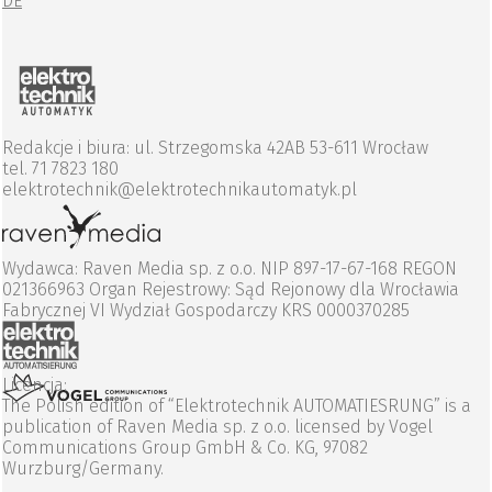
DE
Redakcje i biura: ul. Strzegomska 42AB 53-611 Wrocław
tel. 71 7823 180
elektrotechnik@elektrotechnikautomatyk.pl
Wydawca: Raven Media sp. z o.o. NIP 897-17-67-168 REGON
021366963 Organ Rejestrowy: Sąd Rejonowy dla Wrocławia
Fabrycznej VI Wydział Gospodarczy KRS 0000370285
Licencja:
The Polish edition of “Elektrotechnik AUTOMATIESRUNG” is a
publication of Raven Media sp. z o.o. licensed by Vogel
Communications Group GmbH & Co. KG, 97082
Wurzburg/Germany.