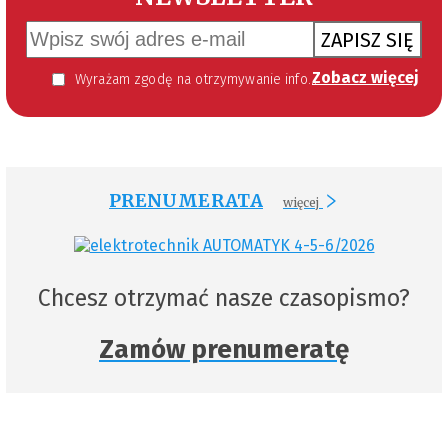
ZAPISZ SIĘ
Zobacz więcej
Wyrażam zgodę na otrzymywanie informacji handlowej kierowanej do mnie za pomocą środków komunikacji elektronicznej w szczególności poczty elektronicznej zgodnie z przepisem art. 10 ust 2 ustawy z dnia 18 lipca 2002 roku o świadczeniu usług drogą elektroniczną (Dz. U. 144 z 2002 r. poz. 1204). Zgoda jest dobrowolna, jednak jej wyrażenie jest konieczne, aby otrzymywać newsletter.
PRENUMERATA
więcej
Chcesz otrzymać nasze czasopismo?
Zamów prenumeratę