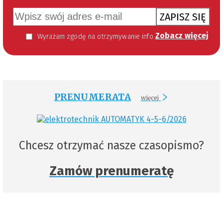
ZAPISZ SIĘ
Zobacz więcej
Wyrażam zgodę na otrzymywanie informacji handlowej kierowanej do mnie za pomocą środków komunikacji elektronicznej w szczególności poczty elektronicznej zgodnie z przepisem art. 10 ust 2 ustawy z dnia 18 lipca 2002 roku o świadczeniu usług drogą elektroniczną (Dz. U. 144 z 2002 r. poz. 1204). Zgoda jest dobrowolna, jednak jej wyrażenie jest konieczne, aby otrzymywać newsletter.
PRENUMERATA
więcej
Chcesz otrzymać nasze czasopismo?
Zamów prenumeratę