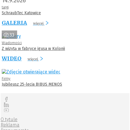
14.9.2026
targi
SchraubTec Katowice
GALERIA
więcej
33
Wiadomości
Z wizytą w fabryce igusa w Kolonii
WIDEO
więcej
Firmy
Jubileusz 25-lecia BIBUS MENOS
O tytule
Reklama