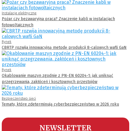
Instalacje elektryczne
Pożar czy bezawaryjna praca? Znaczenie kabli w instalacjach
fotowoltaicznych
Rynek
CBRTP rozwija innowacyjną metodę produkcji 8-calowych wafli GaN
Rynek
Okablowanie maszyn zgodnie z PN-EN 60204-1: jak uniknąć
przegrzewania, zakłóceń i kosztownych przestojów
Bezpieczeństwo sieci
Tematy, które zdeterminują cyberbezpieczeństwo w 2026 roku
NEWSLETTER