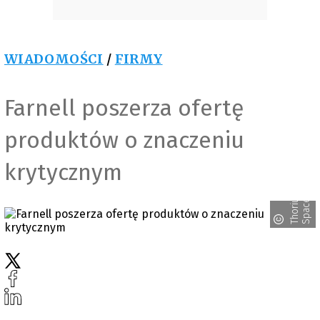
WIADOMOŚCI
/
FIRMY
Farnell poszerza ofertę
produktów o znaczeniu
krytycznym
T
h
o
r
i
m
S
p
a
c
u
e