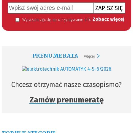
ZAPISZ SIĘ
Zobacz więcej
Wyrażam zgodę na otrzymywanie informacji handlowej kierowanej do mnie za pomocą środków komunikacji elektronicznej w szczególności poczty elektronicznej zgodnie z przepisem art. 10 ust 2 ustawy z dnia 18 lipca 2002 roku o świadczeniu usług drogą elektroniczną (Dz. U. 144 z 2002 r. poz. 1204). Zgoda jest dobrowolna, jednak jej wyrażenie jest konieczne, aby otrzymywać newsletter.
PRENUMERATA
więcej
Chcesz otrzymać nasze czasopismo?
Zamów prenumeratę