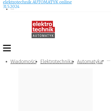
elektrotechnik AUTOMATYK online
31.5.2024
Wiadomości
Komunikacja i IT
Kontrola
Tematy specjalne
Elektrotechnika
Automatyka