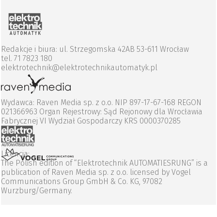
Redakcje i biura: ul. Strzegomska 42AB 53-611 Wrocław
tel. 71 7823 180
elektrotechnik@elektrotechnikautomatyk.pl
Wydawca: Raven Media sp. z o.o. NIP 897-17-67-168 REGON
021366963 Organ Rejestrowy: Sąd Rejonowy dla Wrocławia
Fabrycznej VI Wydział Gospodarczy KRS 0000370285
Licencja:
The Polish edition of “Elektrotechnik AUTOMATIESRUNG” is a
publication of Raven Media sp. z o.o. licensed by Vogel
Communications Group GmbH & Co. KG, 97082
Wurzburg/Germany.