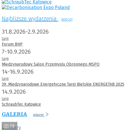
Najbliższe wydarzenia
wiecej
31.8.2026-2.9.2026
targi
Forum BHP
7-10.9.2026
targi
Międzynarodowy Salon Przemysłu Obronnego MSPO
14-16.9.2026
targi
39. Międzynarodowe Energetyczne Targi Bielskie ENERGETAB 2025
14.9.2026
targi
SchraubTec Katowice
GALERIA
więcej
79