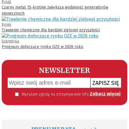
Rynek
Czarny metal 15-krotnie zwiększa wydajność generatorów
słonecznych
Rynek
Trawienie chemiczne dla bardziej zielonej przyszłości
Energetyka
Prognozy dotyczące rynku OZE w 2026 roku
NEWSLETTER
ZAPISZ SIĘ
Zobacz więcej
Wyrażam zgodę na otrzymywanie informacji handlowej kierowanej do mnie za pomocą środków komunikacji elektronicznej w szczególności poczty elektronicznej zgodnie z przepisem art. 10 ust 2 ustawy z dnia 18 lipca 2002 roku o świadczeniu usług drogą elektroniczną (Dz. U. 144 z 2002 r. poz. 1204). Zgoda jest dobrowolna, jednak jej wyrażenie jest konieczne, aby otrzymywać newsletter.