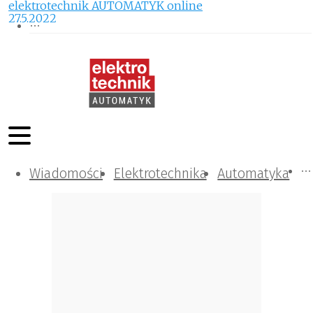
elektrotechnik AUTOMATYK online
27.5.2022
Wiadomości
Komunikacja i IT
Kontrola
Tematy specjalne
Elektrotechnika
Automatyka