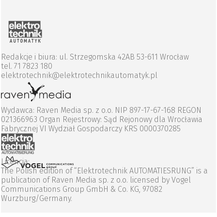
Redakcje i biura: ul. Strzegomska 42AB 53-611 Wrocław
tel. 71 7823 180
elektrotechnik@elektrotechnikautomatyk.pl
Wydawca: Raven Media sp. z o.o. NIP 897-17-67-168 REGON
021366963 Organ Rejestrowy: Sąd Rejonowy dla Wrocławia
Fabrycznej VI Wydział Gospodarczy KRS 0000370285
Licencja:
The Polish edition of “Elektrotechnik AUTOMATIESRUNG” is a
publication of Raven Media sp. z o.o. licensed by Vogel
Communications Group GmbH & Co. KG, 97082
Wurzburg/Germany.