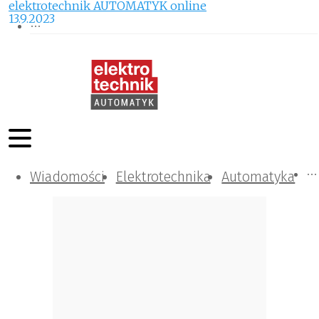
elektrotechnik AUTOMATYK online
13.9.2023
Wiadomości
Komunikacja i IT
Kontrola
Tematy specjalne
Elektrotechnika
Automatyka