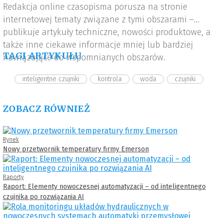
Redakcja online czasopisma porusza na stronie
internetowej tematy związane z tymi obszarami –
publikuje artykuły techniczne, nowości produktowe, a
także inne ciekawe informacje mniej lub bardziej
TAGI ARTYKUŁU
nawiązujące do wspomnianych obszarów.
inteligentne czujniki
kontrola
woda
czujniki
ZOBACZ RÓWNIEŻ
Rynek
Nowy przetwornik temperatury firmy Emerson
Raporty
Raport: Elementy nowoczesnej automatyzacji – od inteligentnego
czujnika po rozwiązania AI