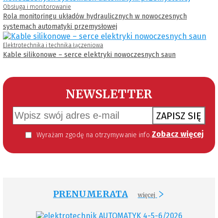
Obsługa i monitorowanie
Rola monitoringu układów hydraulicznych w nowoczesnych
systemach automatyki przemysłowej
Elektrotechnika i technika łączeniowa
Kable silikonowe – serce elektryki nowoczesnych saun
NEWSLETTER
ZAPISZ SIĘ
Zobacz więcej
Wyrażam zgodę na otrzymywanie informacji handlowej kierowanej do mnie za pomocą środków komunikacji elektronicznej w szczególności poczty elektronicznej zgodnie z przepisem art. 10 ust 2 ustawy z dnia 18 lipca 2002 roku o świadczeniu usług drogą elektroniczną (Dz. U. 144 z 2002 r. poz. 1204). Zgoda jest dobrowolna, jednak jej wyrażenie jest konieczne, aby otrzymywać newsletter.
PRENUMERATA
więcej