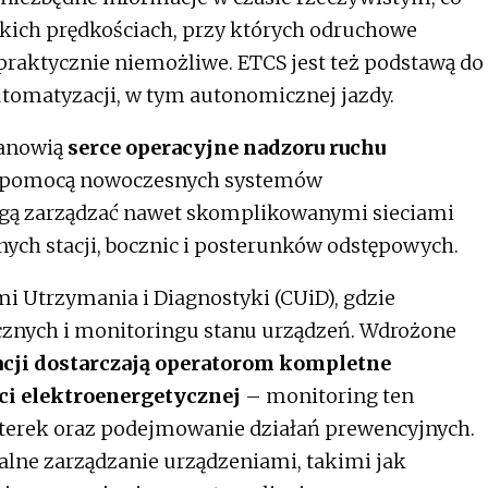
okich prędkościach, przy których odruchowe
praktycznie niemożliwe. ETCS jest też podstawą do
utomatyzacji, w tym autonomicznej jazdy.
tanowią
serce operacyjne nadzoru ruchu
a pomocą nowoczesnych systemów
ą zarządzać nawet skomplikowanymi sieciami
nych stacji, bocznic i posterunków odstępowych.
i Utrzymania i Diagnostyki (CUiD), gdzie
icznych i monitoringu stanu urządzeń. Wdrożone
cji dostarczają operatorom kompletne
eci elektroenergetycznej
– monitoring ten
terek oraz podejmowanie działań prewencyjnych.
alne zarządzanie urządzeniami, takimi jak