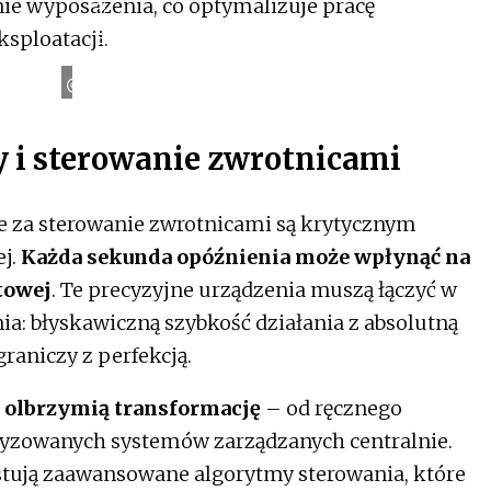
ie wyposażenia, co optymalizuje pracę
t
o
Z
a
l
e
t
a
l
i
x
a
b
a
ksploatacji.
p
y
O
– P
i sterowanie zwrotnicami
e za sterowanie zwrotnicami są krytycznym
ej.
Każda sekunda opóźnienia może wpłynąć na
towej
. Te precyzyjne urządzenia muszą łączyć w
a: błyskawiczną szybkość działania z absolutną
raniczy z perfekcją.
o olbrzymią transformację
– od ręcznego
tyzowanych systemów zarządzanych centralnie.
tują zaawansowane algorytmy sterowania, które