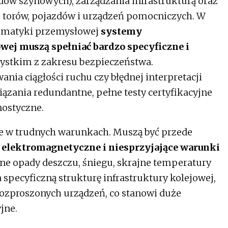
ów szynowych), zarządzania infrastrukturą oraz
 torów, pojazdów i urządzeń pomocniczych. W
tomatyki przemysłowej
systemy
j muszą spełniać bardzo specyficzne i
zystkim z zakresu bezpieczeństwa.
nia ciągłości ruchu czy błędnej interpretacji
iązania redundantne, pełne testy certyfikacyjne
ostyczne.
e w trudnych warunkach. Muszą być przede
 elektromagnetyczne i niesprzyjające warunki
wne opady deszczu, śniegu, skrajne temperatury
 specyficzną strukturę infrastruktury kolejowej,
ozproszonych urządzeń, co stanowi duże
jne.