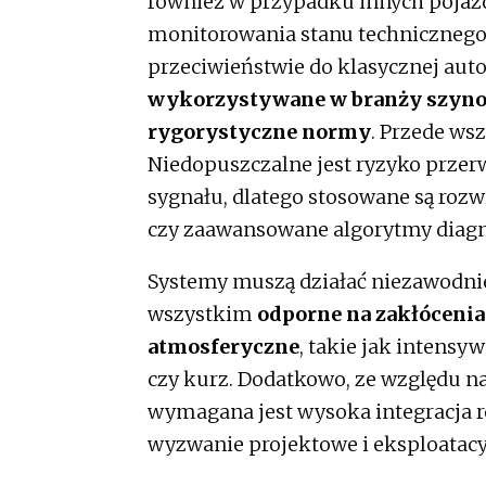
również w przypadku innych pojazd
monitorowania stanu technicznego
przeciwieństwie do klasycznej au
wykorzystywane w branży szynowe
rygorystyczne normy
. Przede ws
Niedopuszczalne jest ryzyko przerwa
sygnału, dlatego stosowane są rozw
czy zaawansowane algorytmy diagn
Systemy muszą działać niezawodni
wszystkim
odporne na zakłócenia
atmosferyczne
, takie jak intensy
czy kurz. Dodatkowo, ze względu na
wymagana jest wysoka integracja r
wyzwanie projektowe i eksploatacy