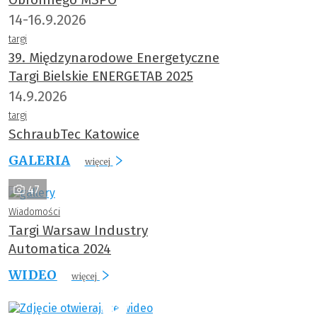
14-16.9.2026
targi
39. Międzynarodowe Energetyczne
Targi Bielskie ENERGETAB 2025
14.9.2026
targi
SchraubTec Katowice
GALERIA
więcej
47
Wiadomości
Targi Warsaw Industry
Automatica 2024
WIDEO
więcej