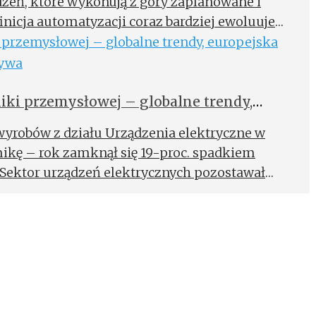
zeń, które wykonują z góry zaplanowane i
inicja automatyzacji coraz bardziej ewoluuje
u, w którym granica między światem
nym (IT) niemal całkowicie się zatarła.
niki przemysłowej – globalne trendy,
 polska perspektywa
 wyrobów z działu Urządzenia elektryczne w
ikę – rok zamknął się 19-proc. spadkiem
. Sektor urządzeń elektrycznych pozostawał
gólnego trendu. W 2025 r. produkcja
ujęciu rocznym była wyższa o 3,0%.