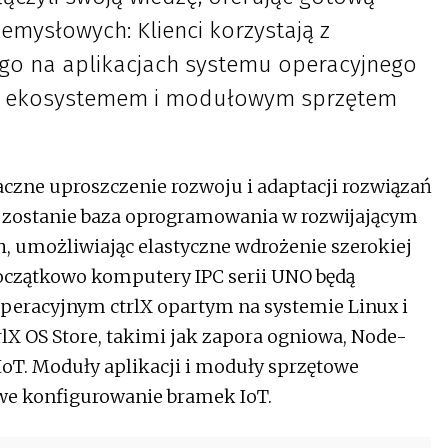
mysłowych: Klienci korzystają z
ego na aplikacjach systemu operacyjnego
h z ekosystemem i modułowym sprzętem
aczne uproszczenie rozwoju i adaptacji rozwiązań
zostanie baza oprogramowania w rozwijającym
, umożliwiając elastyczne wdrożenie szerokiej
zątkowo komputery IPC serii UNO będą
operacyjnym ctrlX opartym na systemie Linux i
lX OS Store, takimi jak zapora ogniowa, Node-
 IoT. Moduły aplikacji i moduły sprzętowe
twe konfigurowanie bramek IoT.