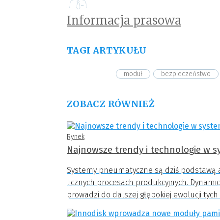
Informacja prasowa
TAGI ARTYKUŁU
moduł
bezpieczeństwo
ZOBACZ RÓWNIEŻ
Rynek
Najnowsze trendy i technologie w
Systemy pneumatyczne są dziś podstawą 
licznych procesach produkcyjnych. Dynamicz
prowadzi do dalszej głębokiej ewolucji tych