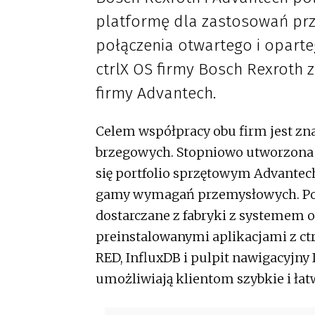
platformę dla zastosowań prze
połączenia otwartego i opart
ctrlX OS firmy Bosch Rexrot
firmy Advantech.
Celem współpracy obu firm jest zn
brzegowych. Stopniowo utworzona 
się portfolio sprzętowym Advantech
gamy wymagań przemysłowych. Poc
dostarczane z fabryki z systemem 
preinstalowanymi aplikacjami z ctr
RED, InfluxDB i pulpit nawigacyjny
umożliwiają klientom szybkie i ła