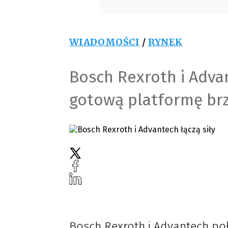
WIADOMOŚCI
/
RYNEK
Bosch Rexroth i Advan
gotową platformę br
Bosch Rexroth i Advantech poł