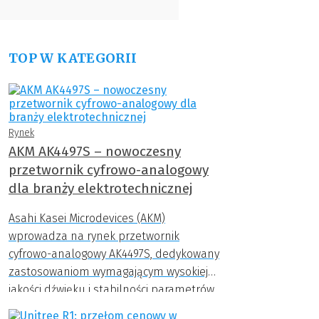
TOP W KATEGORII
Rynek
AKM AK4497S – nowoczesny
przetwornik cyfrowo-analogowy
dla branży elektrotechnicznej
Asahi Kasei Microdevices (AKM)
wprowadza na rynek przetwornik
cyfrowo-analogowy AK4497S, dedykowany
zastosowaniom wymagającym wysokiej
jakości dźwięku i stabilności parametrów.