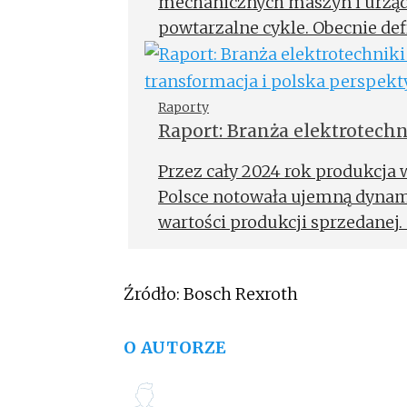
mechanicznych maszyn i urząd
powtarzalne cykle. Obecnie def
w stronę cyfrowego ekosystem
operacyjnym (OT) a informatycz
Raporty
Raport: Branża elektrotech
europejska transformacja i
Przez cały 2024 rok produkcja
Polsce notowała ujemną dynam
wartości produkcji sprzedanej
wśród działów odstających od o
sprzedana przemysłu ogółem w 
Źródło: Bosch Rexroth
O AUTORZE