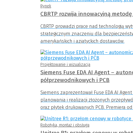
Rynek
CBRTP rozwija innowacyjną metodę 
CBRTP prowadzi prace nad technologią wytwa
strategicznym znaczeniu dla bezpieczeńst
amerykańskich i azjatyckich dostawców.
Projektowanie i wizualizacja
Siemens Fuse EDA AI Agent – auton
półprzewodnikowych i PCB
Siemens zaprezentował Fuse EDA AI Agent 
planowania i realizacji złożonych przepły
oraz płytek drukowanych PCB. Premiera odb
Robotyka, montaż i obsługa
Unitree R1: przełom cenowy w robo