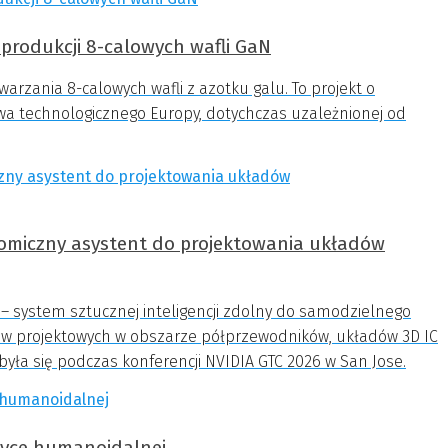
produkcji 8-calowych wafli GaN
rzania 8-calowych wafli z azotku galu. To projekt o
wa technologicznego Europy, dotychczas uzależnionej od
omiczny asystent do projektowania układów
– system sztucznej inteligencji zdolny do samodzielnego
wów projektowych w obszarze półprzewodników, układów 3D IC
yła się podczas konferencji NVIDIA GTC 2026 w San Jose.
tyce humanoidalnej