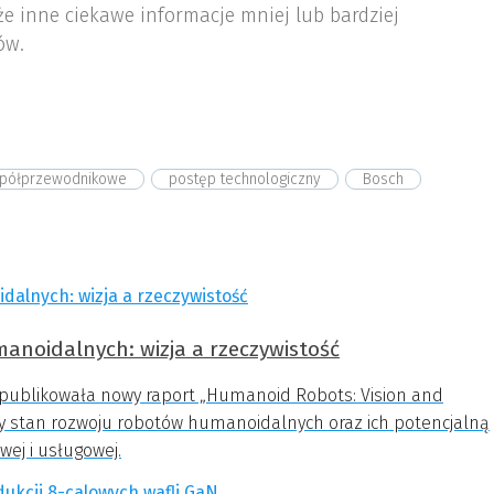
że inne ciekawe informacje mniej lub bardziej
ów.
 półprzewodnikowe
postęp technologiczny
Bosch
manoidalnych: wizja a rzeczywistość
opublikowała nowy raport „Humanoid Robots: Vision and
cny stan rozwoju robotów humanoidalnych oraz ich potencjalną
wej i usługowej.