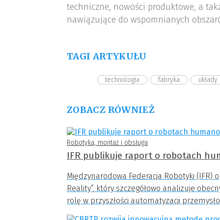
techniczne, nowości produktowe, a tak
nawiązujące do wspomnianych obszar
TAGI ARTYKUŁU
technologia
fabryka
układy
ZOBACZ RÓWNIEŻ
Robotyka, montaż i obsługa
IFR publikuje raport o robotach hu
Międzynarodowa Federacja Robotyki (IFR) 
Reality”, który szczegółowo analizuje obe
rolę w przyszłości automatyzacji przemysło