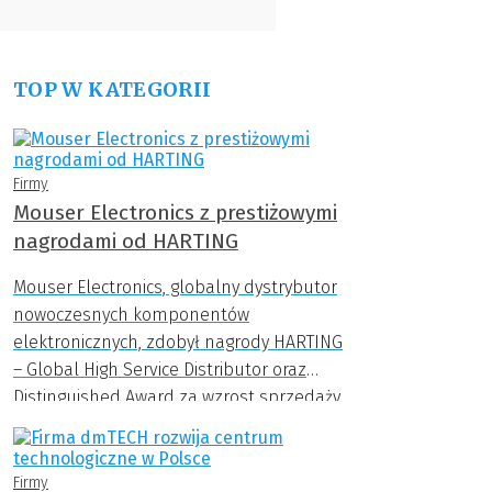
TOP W KATEGORII
Firmy
Mouser Electronics z prestiżowymi
nagrodami od HARTING
Mouser Electronics, globalny dystrybutor
nowoczesnych komponentów
elektronicznych, zdobył nagrody HARTING
– Global High Service Distributor oraz
Distinguished Award za wzrost sprzedaży
nowych produktów.
Firmy