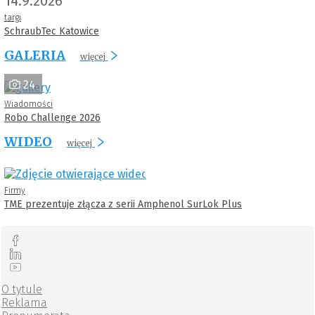
14.9.2026
targi
SchraubTec Katowice
GALERIA
więcej
24
Wiadomości
Robo Challenge 2026
WIDEO
więcej
Firmy
TME prezentuje złącza z serii Amphenol SurLok Plus
O tytule
Reklama