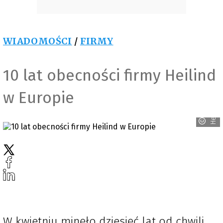
WIADOMOŚCI
/
FIRMY
10 lat obecności firmy Heilind
w Europie
Heilind
W kwietniu minęło dziesięć lat od chwili,