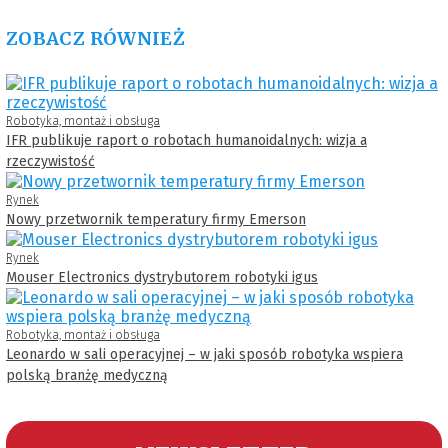
ZOBACZ RÓWNIEŻ
Robotyka, montaż i obsługa
IFR publikuje raport o robotach humanoidalnych: wizja a
rzeczywistość
Rynek
Nowy przetwornik temperatury firmy Emerson
Rynek
Mouser Electronics dystrybutorem robotyki igus
Robotyka, montaż i obsługa
Leonardo w sali operacyjnej – w jaki sposób robotyka wspiera
polską branżę medyczną