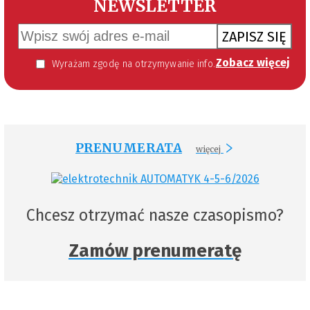
NEWSLETTER
ZAPISZ SIĘ
Zobacz więcej
Wyrażam zgodę na otrzymywanie informacji handlowej kierowanej do mnie za pomocą środków komunikacji elektronicznej w szczególności poczty elektronicznej zgodnie z przepisem art. 10 ust 2 ustawy z dnia 18 lipca 2002 roku o świadczeniu usług drogą elektroniczną (Dz. U. 144 z 2002 r. poz. 1204). Zgoda jest dobrowolna, jednak jej wyrażenie jest konieczne, aby otrzymywać newsletter.
PRENUMERATA
więcej
Chcesz otrzymać nasze czasopismo?
Zamów prenumeratę