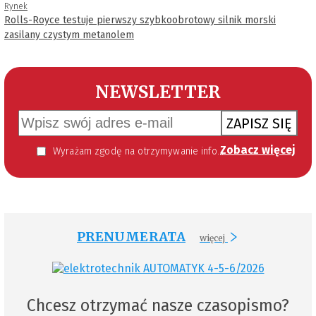
Rynek
Rolls-Royce testuje pierwszy szybkoobrotowy silnik morski
zasilany czystym metanolem
NEWSLETTER
ZAPISZ SIĘ
Zobacz więcej
Wyrażam zgodę na otrzymywanie informacji handlowej kierowanej do mnie za pomocą środków komunikacji elektronicznej w szczególności poczty elektronicznej zgodnie z przepisem art. 10 ust 2 ustawy z dnia 18 lipca 2002 roku o świadczeniu usług drogą elektroniczną (Dz. U. 144 z 2002 r. poz. 1204). Zgoda jest dobrowolna, jednak jej wyrażenie jest konieczne, aby otrzymywać newsletter.
PRENUMERATA
więcej
Chcesz otrzymać nasze czasopismo?