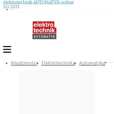
elektrotechnik AUTOMATYK online
13.1.2023
Wiadomości
Komunikacja i IT
Kontrola
Tematy specjalne
Elektrotechnika
Automatyka