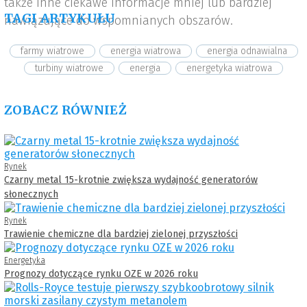
także inne ciekawe informacje mniej lub bardziej
TAGI ARTYKUŁU
nawiązujące do wspomnianych obszarów.
farmy wiatrowe
energia wiatrowa
energia odnawialna
turbiny wiatrowe
energia
energetyka wiatrowa
ZOBACZ RÓWNIEŻ
Rynek
Czarny metal 15-krotnie zwiększa wydajność generatorów
słonecznych
Rynek
Trawienie chemiczne dla bardziej zielonej przyszłości
Energetyka
Prognozy dotyczące rynku OZE w 2026 roku