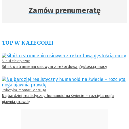
Zamów prenumeratę
TOP W KATEGORII
Silniki elektryczne
Silnik o strumieniu osiowym z rekordową gęstością mocy
Robotyka, montaż i obsługa
Najbardziej realistyczny humanoid na świecie – rozcięta noga
ujawnia prawdę