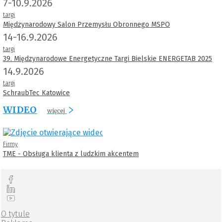
7-10.9.2026
targi
Międzynarodowy Salon Przemysłu Obronnego MSPO
14-16.9.2026
targi
39. Międzynarodowe Energetyczne Targi Bielskie ENERGETAB 2025
14.9.2026
targi
SchraubTec Katowice
WIDEO
więcej
Firmy
TME - Obsługa klienta z ludzkim akcentem
O tytule