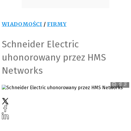
WIADOMOŚCI
/
FIRMY
Schneider Electric
uhonorowany przez HMS
Networks
s
H
M
S
N
e
t
w
o
r
k