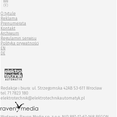
O tytule
Reklama
Prenumerata
Kontakt
Archiwum
Regulamin serwisu
Polityka prywatności
EN
DE
Redakcje i biura: ul. Strzegomska 42AB 53-611 Wrocław
tel. 71 7823 180
elektrotechnik@elektrotechnikautomatyk.pl
Wydawca: Raven Media sp. z o.o. NIP 897-17-67-168 REGON