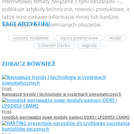
internetowej tematy związane z tymi obszarami –
publikuje artykuły techniczne, nowości produktowe, a
także inne ciekawe informacje mniej lub bardziej
TAGI ARTYKUŁU
nawiązujące do wspomnianych obszarów.
systemy modułowe
złącza przemysłowe
moduł
Schneider Electric
nagroda
ZOBACZ RÓWNIEŻ
Rynek
Najnowsze trendy i technologie w systemach pneumatycznych
Rynek
Innodisk wprowadza nowe moduły pamięci DDR5 i LPDDR5X CAMM2