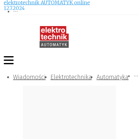
elektrotechnik AUTOMATYK online
12.7.2024
Wiadomości
Komunikacja i IT
Kontrola
Tematy specjalne
Elektrotechnika
Automatyka