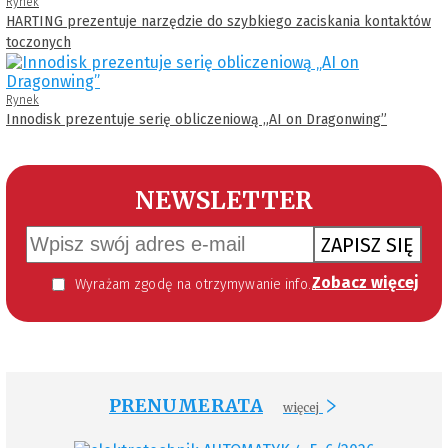
Rynek
HARTING prezentuje narzędzie do szybkiego zaciskania kontaktów
toczonych
Rynek
Innodisk prezentuje serię obliczeniową „AI on Dragonwing”
NEWSLETTER
ZAPISZ SIĘ
Zobacz więcej
Wyrażam zgodę na otrzymywanie informacji handlowej kierowanej do mnie za pomocą środków komunikacji elektronicznej w szczególności poczty elektronicznej zgodnie z przepisem art. 10 ust 2 ustawy z dnia 18 lipca 2002 roku o świadczeniu usług drogą elektroniczną (Dz. U. 144 z 2002 r. poz. 1204). Zgoda jest dobrowolna, jednak jej wyrażenie jest konieczne, aby otrzymywać newsletter.
PRENUMERATA
więcej