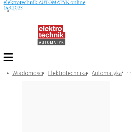
elektrotechnik AUTOMATYK online
14.3.2023
Wiadomości
Komunikacja i IT
Kontrola
Tematy specjalne
Elektrotechnika
Automatyka