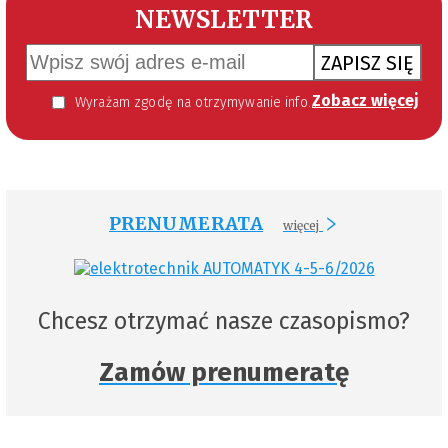
NEWSLETTER
ZAPISZ SIĘ
Zobacz więcej
Wyrażam zgodę na otrzymywanie informacji handlowej kierowanej do mnie za pomocą środków komunikacji elektronicznej w szczególności poczty elektronicznej zgodnie z przepisem art. 10 ust 2 ustawy z dnia 18 lipca 2002 roku o świadczeniu usług drogą elektroniczną (Dz. U. 144 z 2002 r. poz. 1204). Zgoda jest dobrowolna, jednak jej wyrażenie jest konieczne, aby otrzymywać newsletter.
PRENUMERATA
więcej
Chcesz otrzymać nasze czasopismo?
Zamów prenumeratę