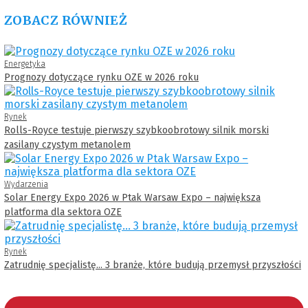
ZOBACZ RÓWNIEŻ
Energetyka
Prognozy dotyczące rynku OZE w 2026 roku
Rynek
Rolls-Royce testuje pierwszy szybkoobrotowy silnik morski
zasilany czystym metanolem
Wydarzenia
Solar Energy Expo 2026 w Ptak Warsaw Expo – największa
platforma dla sektora OZE
Rynek
Zatrudnię specjalistę... 3 branże, które budują przemysł przyszłości