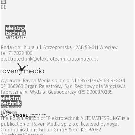
EN
DE
Redakcje i biura: ul. Strzegomska 42AB 53-611 Wrocław
tel. 71 7823 180
elektrotechnik@elektrotechnikautomatyk.pl
Wydawca: Raven Media sp. z o.o. NIP 897-17-67-168 REGON
021366963 Organ Rejestrowy: Sąd Rejonowy dla Wrocławia
Fabrycznej VI Wydział Gospodarczy KRS 0000370285
Licencja:
The Polish edition of “Elektrotechnik AUTOMATIESRUNG” is a
publication of Raven Media sp. z o.o. licensed by Vogel
Communications Group GmbH & Co. KG, 97082