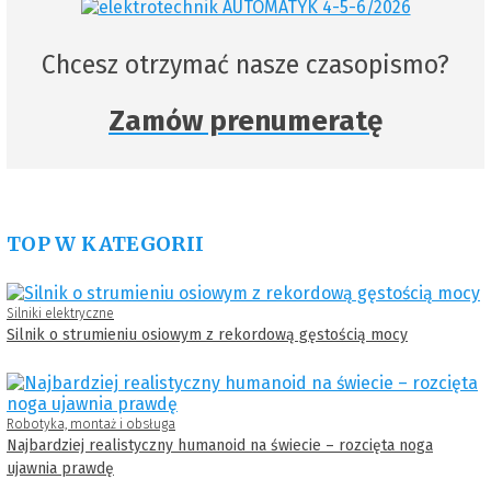
Chcesz otrzymać nasze czasopismo?
Zamów prenumeratę
TOP W KATEGORII
Silniki elektryczne
Silnik o strumieniu osiowym z rekordową gęstością mocy
Robotyka, montaż i obsługa
Najbardziej realistyczny humanoid na świecie – rozcięta noga
ujawnia prawdę