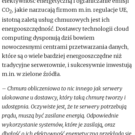
efektywność energetyczną i ograniczanie emisji
CO
, jakie narzucają firmom m.in. regulacje UE,
2
istotną zaletą usług chmurowych jest ich
energooszczędność. Dostawcy technologii cloud
computing dysponują dziś bowiem
nowoczesnymi centrami przetwarzania danych,
które są o wiele bardziej energooszczędne niż
tradycyjne serwerownie, i sukcesywnie inwestują
m.in. w zielone źródła.
– Chmura obliczeniowa to nic innego jak serwery
ulokowane u dostawcy, który taką chmurę tworzy i
udostępnia. Oczywiste jest, że te serwery potrzebują
prądu, muszą być zasilane energią. Odpowiednie
wykorzystanie systemów, które je zasilają, oraz
dbałość o ich efektywność energetyczną przekłada się