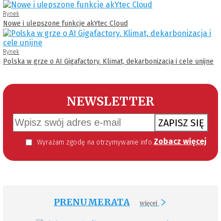
Rynek
Nowe i ulepszone funkcje akYtec Cloud
Rynek
Polska w grze o AI Gigafactory. Klimat, dekarbonizacja i cele unijne
NEWSLETTER
ZAPISZ SIĘ
Zobacz więcej
Wyrażam zgodę na otrzymywanie informacji handlowej kierowanej do mnie za pomocą środków komunikacji elektronicznej w szczególności poczty elektronicznej zgodnie z przepisem art. 10 ust 2 ustawy z dnia 18 lipca 2002 roku o świadczeniu usług drogą elektroniczną (Dz. U. 144 z 2002 r. poz. 1204). Zgoda jest dobrowolna, jednak jej wyrażenie jest konieczne, aby otrzymywać newsletter.
PRENUMERATA
więcej