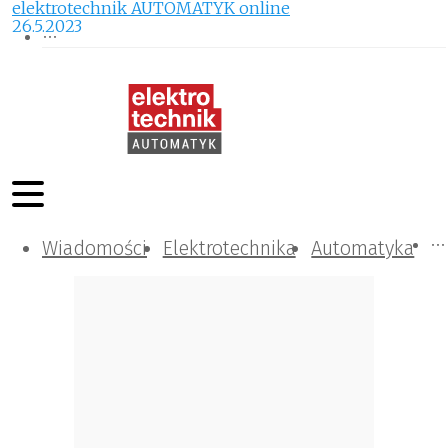
elektrotechnik AUTOMATYK online
26.5.2023
Wiadomości
Komunikacja i IT
Kontrola
Tematy specjalne
Elektrotechnika
Automatyka