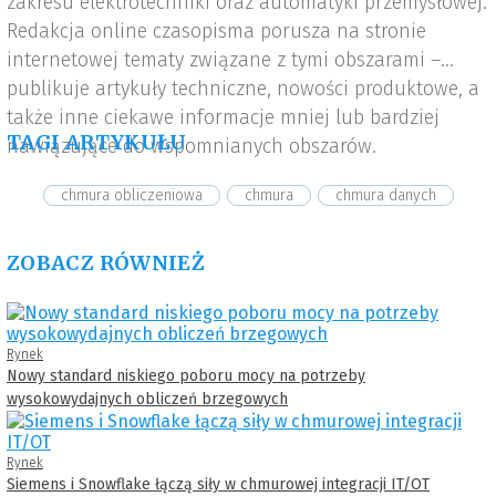
zakresu elektrotechniki oraz automatyki przemysłowej.
Redakcja online czasopisma porusza na stronie
internetowej tematy związane z tymi obszarami –
publikuje artykuły techniczne, nowości produktowe, a
także inne ciekawe informacje mniej lub bardziej
TAGI ARTYKUŁU
nawiązujące do wspomnianych obszarów.
chmura obliczeniowa
chmura
chmura danych
ZOBACZ RÓWNIEŻ
Rynek
Nowy standard niskiego poboru mocy na potrzeby
wysokowydajnych obliczeń brzegowych
Rynek
Siemens i Snowflake łączą siły w chmurowej integracji IT/OT