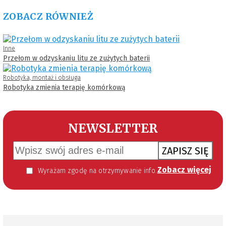
ZOBACZ RÓWNIEŻ
Inne
Przełom w odzyskaniu litu ze zużytych baterii
Robotyka, montaż i obsługa
Robotyka zmienia terapię komórkową
NEWSLETTER
ZAPISZ SIĘ
Zobacz więcej
Wyrażam zgodę na otrzymywanie informacji handlowej kierowanej do mnie za pomocą środków komunikacji elektronicznej w szczególności poczty elektronicznej zgodnie z przepisem art. 10 ust 2 ustawy z dnia 18 lipca 2002 roku o świadczeniu usług drogą elektroniczną (Dz. U. 144 z 2002 r. poz. 1204). Zgoda jest dobrowolna, jednak jej wyrażenie jest konieczne, aby otrzymywać newsletter.