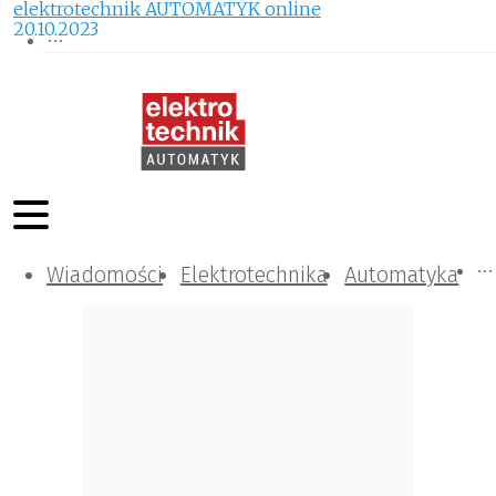
elektrotechnik AUTOMATYK online
20.10.2023
Wiadomości
Komunikacja i IT
Kontrola
Tematy specjalne
Elektrotechnika
Automatyka