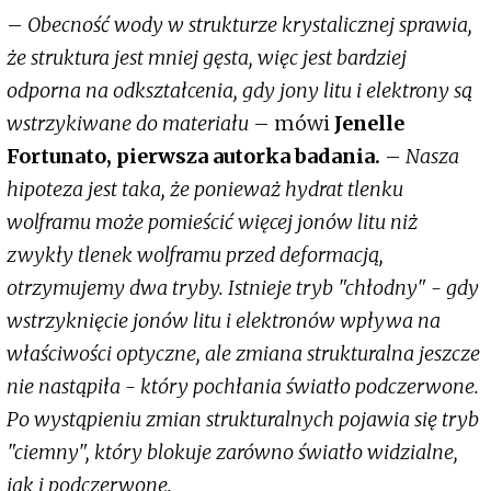
–
Obecność wody w strukturze krystalicznej sprawia,
że struktura jest mniej gęsta, więc jest bardziej
odporna na odkształcenia, gdy jony litu i elektrony są
wstrzykiwane do materiału
– mówi
Jenelle
Fortunato, pierwsza autorka badania.
–
Nasza
hipoteza jest taka, że ponieważ hydrat tlenku
wolframu może pomieścić więcej jonów litu niż
zwykły tlenek wolframu przed deformacją,
otrzymujemy dwa tryby. Istnieje tryb "chłodny" - gdy
wstrzyknięcie jonów litu i elektronów wpływa na
właściwości optyczne, ale zmiana strukturalna jeszcze
nie nastąpiła - który pochłania światło podczerwone.
Po wystąpieniu zmian strukturalnych pojawia się tryb
"ciemny", który blokuje zarówno światło widzialne,
jak i podczerwone.