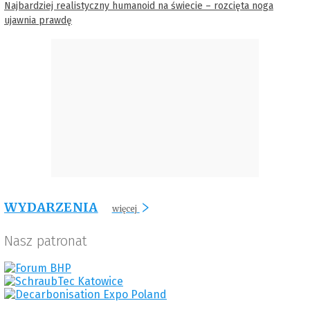
Najbardziej realistyczny humanoid na świecie – rozcięta noga
ujawnia prawdę
WYDARZENIA
więcej
Nasz patronat