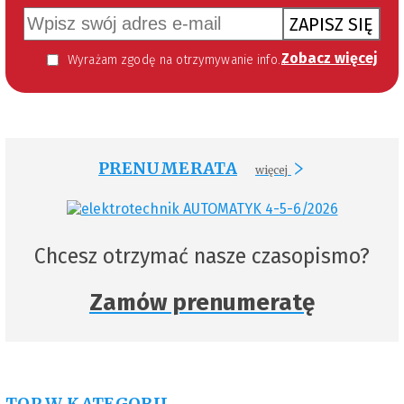
ZAPISZ SIĘ
Zobacz więcej
Wyrażam zgodę na otrzymywanie informacji handlowej kierowanej do mnie za pomocą środków komunikacji elektronicznej w szczególności poczty elektronicznej zgodnie z przepisem art. 10 ust 2 ustawy z dnia 18 lipca 2002 roku o świadczeniu usług drogą elektroniczną (Dz. U. 144 z 2002 r. poz. 1204). Zgoda jest dobrowolna, jednak jej wyrażenie jest konieczne, aby otrzymywać newsletter.
PRENUMERATA
więcej
Chcesz otrzymać nasze czasopismo?
Zamów prenumeratę
TOP W KATEGORII