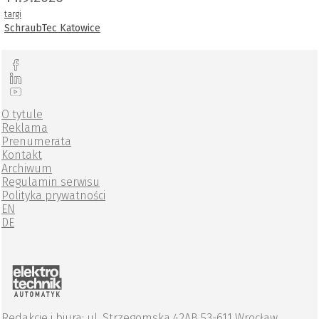
targi
SchraubTec Katowice
O tytule
Reklama
Prenumerata
Kontakt
Archiwum
Regulamin serwisu
Polityka prywatności
EN
DE
Redakcje i biura: ul. Strzegomska 42AB 53-611 Wrocław