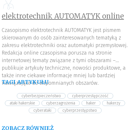
elektrotechnik AUTOMATYK online
Czasopismo elektrotechnik AUTOMATYK jest pismem
skierowanym do osób zainteresowanych tematyką z
zakresu elektrotechniki oraz automatyki przemysłowej.
Redakcja online czasopisma porusza na stronie
internetowej tematy związane z tymi obszarami –
publikuje artykuły techniczne, nowości produktowe, a
także inne ciekawe informacje mniej lub bardziej
TAGI ARTYKUŁU
nawiązujące do wspomnianych obszarów.
cyberbezpieczeństwo
cyberprzestępczość
ataki hakerskie
cyberzagrożenia
haker
hakerzy
cyberataki
cyberprzestępstwo
ZOBACZ RÓWNIEŻ