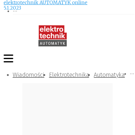
elektrotechnik AUTOMATYK online
5.1.2023
Wiadomości
Komunikacja i IT
Kontrola
Tematy specjalne
Elektrotechnika
Automatyka