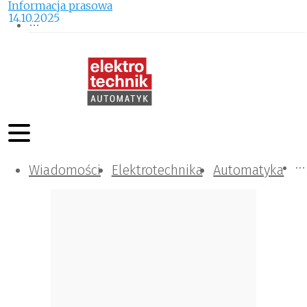
Informacja prasowa
14.10.2025
Wiadomości
Komunikacja i IT
Kontrola
Tematy specjalne
Elektrotechnika
Automatyka