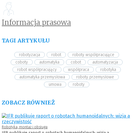
Informacja prasowa
TAGI ARTYKUŁU
robotyzacja
robot
roboty współpracujące
coboty
automatyka
cobot
automatyzacja
robot współpracujący
współpraca
robotyka
automatyka przemysłowa
roboty przemysłowe
umowa
roboty
ZOBACZ RÓWNIEŻ
Robotyka, montaż i obsługa
IFR publikuje raport o robotach humanoidalnych: wizja a