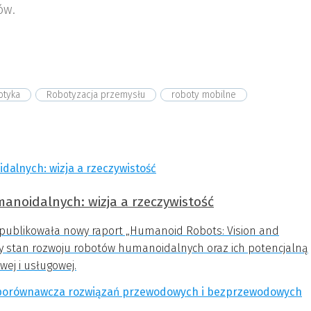
ów.
otyka
Robotyzacja przemysłu
roboty mobilne
manoidalnych: wizja a rzeczywistość
opublikowała nowy raport „Humanoid Robots: Vision and
cny stan rozwoju robotów humanoidalnych oraz ich potencjalną
wej i usługowej.