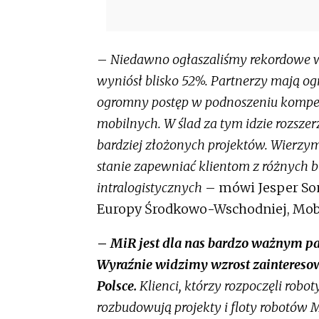
–
Niedawno ogłaszaliśmy rekordowe wy
wyniósł blisko 52%. Partnerzy mają og
ogromny postęp w podnoszeniu kompe
mobilnych. W ślad za tym idzie rozszerz
bardziej złożonych projektów. Wierzym
stanie zapewniać klientom z różnych br
intralogistycznych
– mówi Jesper So
Europy Środkowo-Wschodniej, Mobil
–
MiR jest dla nas bardzo ważnym par
Wyraźnie widzimy wzrost zainteres
Polsce.
Klienci, którzy rozpoczęli robot
rozbudowują projekty i floty robotów M