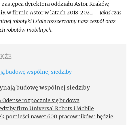
zastępca dyrektora oddziału Astor Kraków,
R w firmie Astor w latach 2018-2021. –
Jakiś czas
nej robotyki i stale rozszerzamy nasz zespół oraz
ch robotów mobilnych.
AKŻE
zynają budowę wspólnej siedziby
m Odense rozpocznie się budowa
dziby firm Universal Robots i Mobile
nek pomieści nawet 600 pracowników i będzie
 dla cobotów i autonomicznych robotów