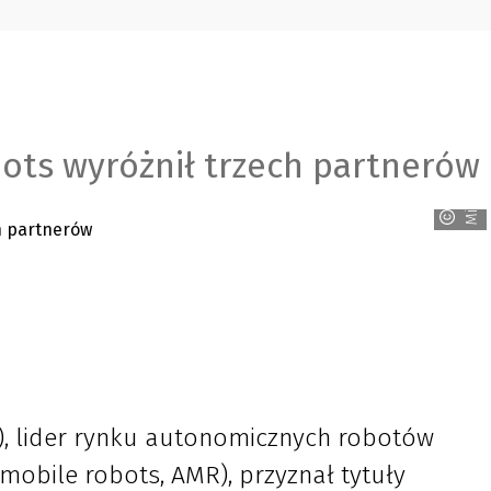
bots wyróżnił trzech partnerów
MiR
), lider rynku autonomicznych robotów
obile robots, AMR), przyznał tytuły