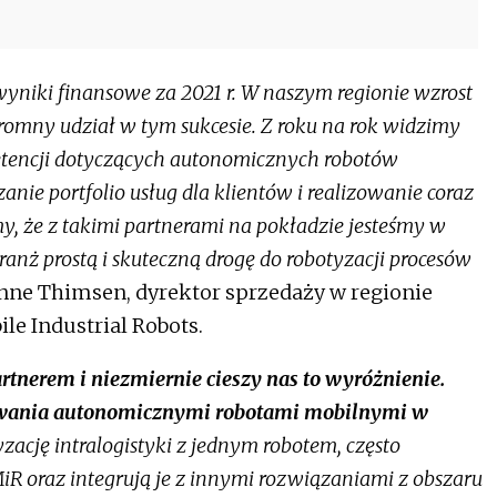
niki finansowe za 2021 r. W naszym regionie wzrost
romny udział w tym sukcesie. Z roku na rok widzimy
tencji dotyczących autonomicznych robotów
anie portfolio usług dla klientów i realizowanie coraz
y, że z takimi partnerami na pokładzie jesteśmy w
anż prostą i skuteczną drogę do robotyzacji procesów
nne Thimsen, dyrektor sprzedaży w regionie
e Industrial Robots.
tnerem i niezmiernie cieszy nas to wyróżnienie.
owania autonomicznymi robotami mobilnymi w
yzację intralogistyki z jednym robotem, często
iR oraz integrują je z innymi rozwiązaniami z obszaru