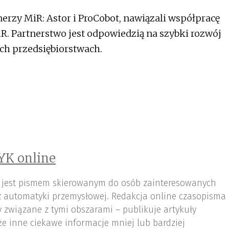
ną się 20 kwietnia, a ich zakończenie
nerzy MiR: Astor i ProCobot, nawiązali współpracę
r.
R. Partnerstwo jest odpowiedzią na szybki rozwój
ych przedsiębiorstwach.
YK online
 jest pismem skierowanym do osób zainteresowanych
az automatyki przemysłowej. Redakcja online czasopisma
 związane z tymi obszarami – publikuje artykuły
że inne ciekawe informacje mniej lub bardziej