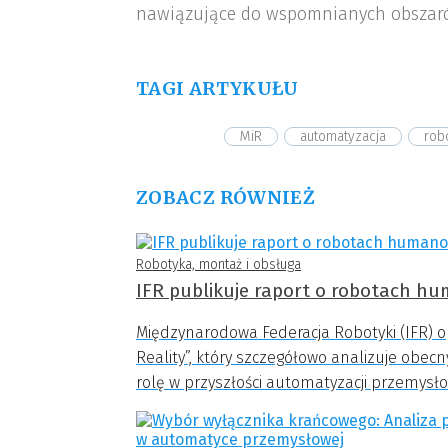
nawiązujące do wspomnianych obszar
TAGI ARTYKUŁU
MiR
automatyzacja
rob
ZOBACZ RÓWNIEŻ
Robotyka, montaż i obsługa
IFR publikuje raport o robotach hu
Międzynarodowa Federacja Robotyki (IFR) 
Reality”, który szczegółowo analizuje obe
rolę w przyszłości automatyzacji przemysło