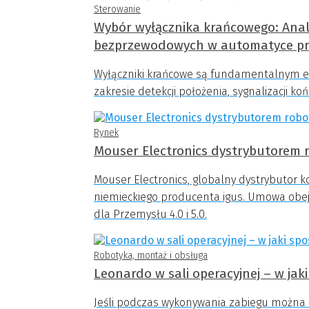
Sterowanie
Wybór wyłącznika krańcowego: Ana
bezprzewodowych w automatyce pr
Wyłączniki krańcowe są fundamentalnym e
zakresie detekcji położenia, sygnalizacji k
Rynek
Mouser Electronics dystrybutorem r
Mouser Electronics, globalny dystrybutor 
niemieckiego producenta igus. Umowa obej
dla Przemysłu 4.0 i 5.0.
Robotyka, montaż i obsługa
Leonardo w sali operacyjnej – w ja
Jeśli podczas wykonywania zabiegu można z