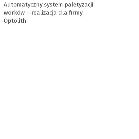
Automatyczny system paletyzacji
worków – realizacja dla firmy
Optolith