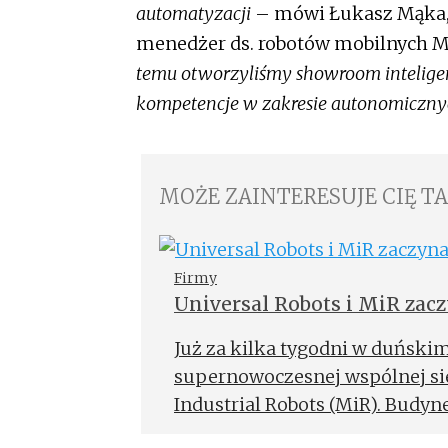
automatyzacji
– mówi Łukasz Mąka, 
menedżer ds. robotów mobilnych Mi
temu otworzyliśmy showroom inteligent
kompetencje w zakresie autonomiczny
MOŻE ZAINTERESUJE CIĘ T
Firmy
Universal Robots i MiR zac
Już za kilka tygodni w duński
supernowoczesnej wspólnej sie
Industrial Robots (MiR). Budy
największym na świecie hubem