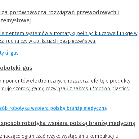
liza porównawcza rozwiązań przewodowych i
zemysłowej
lementem systemów automatyki, pełniąc kluczowe funkcje w
ońca ruchu czy w aplikacjach bezpieczeństwa.
obotyki igus
komponentów elektronicznych, rozszerza ofertę o produkty
muje szeroką gamę rozwiązań z zakresu "motion plastics"
ki sposób robotyka wspiera polską branżę medyczną
nacząco ograniczać ryzyko wystąpienia komplikacji u