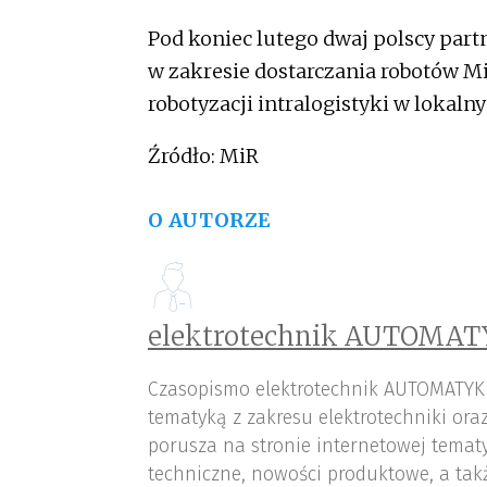
mobilnych (AMR). Prace rozpocz
Pod koniec lutego dwaj polscy part
zaplanowano na początek 2024 
w zakresie dostarczania robotów Mi
robotyzacji intralogistyki w lokaln
Źródło: MiR
O AUTORZE
elektrotechnik AUTOMAT
Czasopismo elektrotechnik AUTOMATYK
tematyką z zakresu elektrotechniki or
porusza na stronie internetowej tematy
techniczne, nowości produktowe, a tak