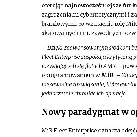
oferując
najnowocześniejsze funk
zagrożeniami cybernetycznymi i z
branżowymi, co wzmacnia rolę MiR 
skalowalnych i niezawodnych rozw
–
Dzięki zaawansowanym środkom bez
Fleet Enterprise zaspokaja krytyczną
rozwijających się flotach AMR
– powi
oprogramowaniem w
MiR
. –
Zinteg
niezawodne rozwiązania, które ewoluuj
jednocześnie chroniąc ich operacje.
Nowy paradygmat w 
MiR Fleet Enterprise oznacza odejś