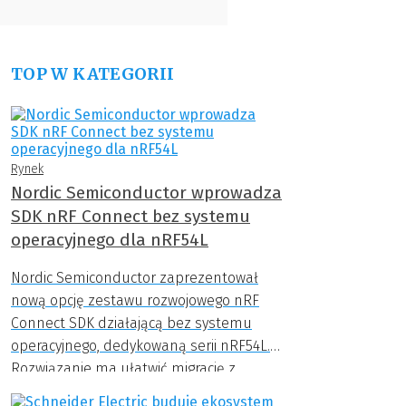
TOP W KATEGORII
Rynek
Nordic Semiconductor wprowadza
SDK nRF Connect bez systemu
operacyjnego dla nRF54L
Nordic Semiconductor zaprezentował
nową opcję zestawu rozwojowego nRF
Connect SDK działającą bez systemu
operacyjnego, dedykowaną serii nRF54L.
Rozwiązanie ma ułatwić migrację z
poprzednich generacji układów.