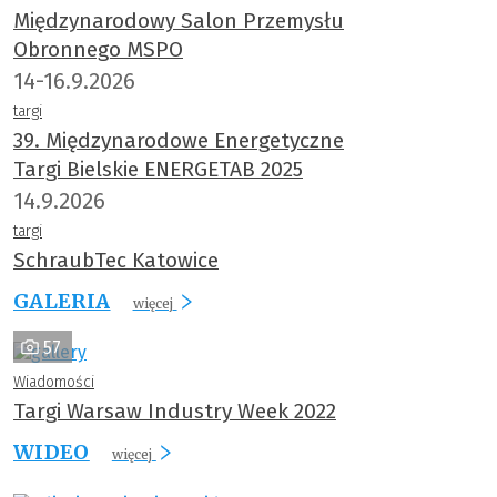
Międzynarodowy Salon Przemysłu
Obronnego MSPO
14-16.9.2026
targi
39. Międzynarodowe Energetyczne
Targi Bielskie ENERGETAB 2025
14.9.2026
targi
SchraubTec Katowice
GALERIA
więcej
57
Wiadomości
Targi Warsaw Industry Week 2022
WIDEO
więcej