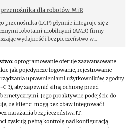
 przenośnika dla robotów MiR
 przenośnika (LCP) płynnie integruje się z
cznymi robotami mobilnymi (AMR) firmy
kszając wydajność i bezpieczeństwo w
ństwo
: oprogramowanie oferuje zaawansowane
akie jak pojedyncze logowanie, rejestrowanie
arządzania uprawnieniami użytkowników, zgodny
L-C 3), aby zapewnić silną ochronę przed
bernetycznymi. Jego proaktywne podejście do
e, że klienci mogą bez obaw integrować i
ez narażania bezpieczeństwa IT.
enci zyskują pełną kontrolę nad konfiguracją