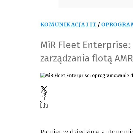
KOMUNIKACJA I IT
/
OPROGRA
MiR Fleet Enterprise
zarządzania flotą AMR
Pionier w dziedzinie autonom