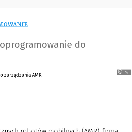
MOWANIE
: oprogramowanie do
MiR
icznych robotów mobilnych (AMR), firma