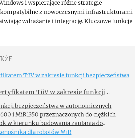
indows i wspierające różne strategie
t kompatybilne z nowoczesnymi infrastrukturami
wiając wdrażanie i integrację. Kluczowe funkcje
AKŻE
tyfikatem TüV w zakresie funkcji
funkcji bezpieczeństwa w autonomicznych
600 i MiR1350 przeznaczonych do ciężkich
rok w kierunku budowania zaufania do
ia oczekiwań klientów na rozwijającym się