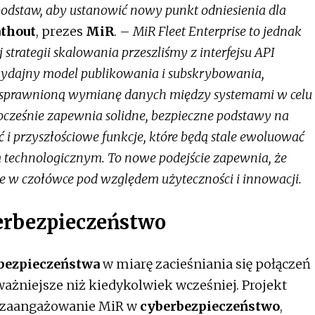
podstaw, aby ustanowić nowy punkt odniesienia dla
athout
, prezes
MiR
. –
MiR Fleet Enterprise to jednak
 strategii skalowania przeszliśmy z interfejsu API
wydajny model publikowania i subskrybowania,
 usprawnioną wymianę danych między systemami w celu
ocześnie zapewnia solidne, bezpieczne podstawy na
 i przyszłościowe funkcje, które będą stale ewoluować
m technologicznym. To nowe podejście zapewnia, że
e w czołówce pod względem użyteczności i innowacji.
erbezpieczeństwo
 bezpieczeństwa
w miarę zacieśniania się połączeń
ażniejsze niż kiedykolwiek wcześniej. Projekt
la zaangażowanie MiR w
cyberbezpieczeństwo
,