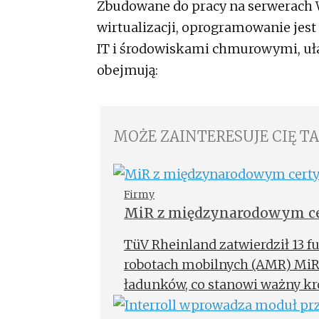
Zbudowane do pracy na serwerach W
wirtualizacji, oprogramowanie jes
IT i środowiskami chmurowymi, ułat
obejmują:
MOŻE ZAINTERESUJE CIĘ T
Firmy
MiR z międzynarodowym cer
bezpieczeństwa
TüV Rheinland zatwierdził 13 
robotach mobilnych (AMR) MiR
ładunków, co stanowi ważny k
bezpieczeństwa AMR i spełnian