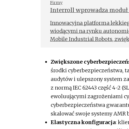
rynku.
Firmy
Interroll wprowadza moduł
Innowacyjna platforma lekkiego
wiodącymi na rynku autonomi
Mobile Industrial Robots, zwię
transporcie materiałów.
Zwiększone cyberbezpiecze
środki cyberbezpieczeństwa, t
audytów i ulepszony system z
z normą IEC 62443 część 4-2 (S
ewoluującymi zagrożeniami cy
cyberbezpieczeństwa gwarantuj
skalować swoje systemy AMR b
Elastyczna konfiguracja
: kli