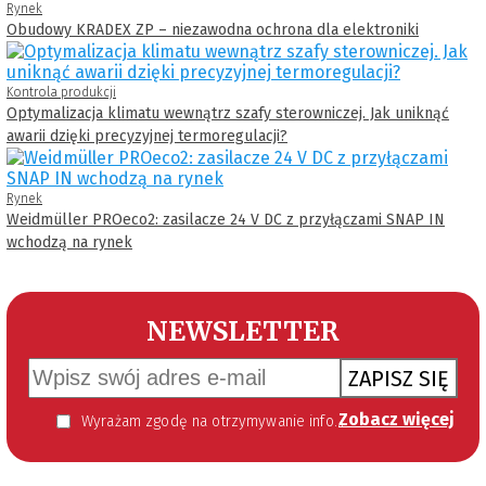
Rynek
Obudowy KRADEX ZP – niezawodna ochrona dla elektroniki
Kontrola produkcji
Optymalizacja klimatu wewnątrz szafy sterowniczej. Jak uniknąć
awarii dzięki precyzyjnej termoregulacji?
Rynek
Weidmüller PROeco2: zasilacze 24 V DC z przyłączami SNAP IN
wchodzą na rynek
NEWSLETTER
ZAPISZ SIĘ
Zobacz więcej
Wyrażam zgodę na otrzymywanie informacji handlowej kierowanej do mnie za pomocą środków komunikacji elektronicznej w szczególności poczty elektronicznej zgodnie z przepisem art. 10 ust 2 ustawy z dnia 18 lipca 2002 roku o świadczeniu usług drogą elektroniczną (Dz. U. 144 z 2002 r. poz. 1204). Zgoda jest dobrowolna, jednak jej wyrażenie jest konieczne, aby otrzymywać newsletter.