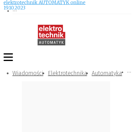
elektrotechnik AUTOMATYK online
19.10.2023
Wiadomości
Komunikacja i IT
Kontrola
Tematy specjalne
Elektrotechnika
Automatyka