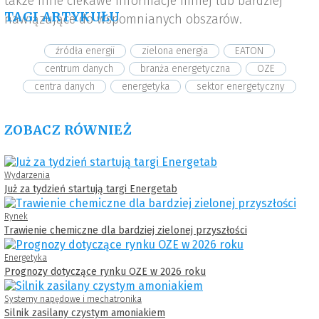
także inne ciekawe informacje mniej lub bardziej
TAGI ARTYKUŁU
nawiązujące do wspomnianych obszarów.
źródła energii
zielona energia
EATON
centrum danych
branża energetyczna
OZE
centra danych
energetyka
sektor energetyczny
ZOBACZ RÓWNIEŻ
Wydarzenia
Już za tydzień startują targi Energetab
Rynek
Trawienie chemiczne dla bardziej zielonej przyszłości
Energetyka
Prognozy dotyczące rynku OZE w 2026 roku
Systemy napędowe i mechatronika
Silnik zasilany czystym amoniakiem