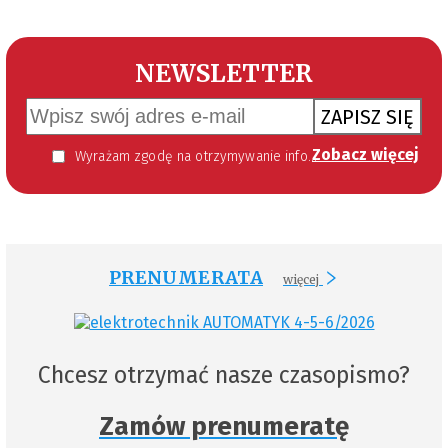
NEWSLETTER
ZAPISZ SIĘ
Zobacz więcej
Wyrażam zgodę na otrzymywanie informacji handlowej kierowanej do mnie za pomocą środków komunikacji elektronicznej w szczególności poczty elektronicznej zgodnie z przepisem art. 10 ust 2 ustawy z dnia 18 lipca 2002 roku o świadczeniu usług drogą elektroniczną (Dz. U. 144 z 2002 r. poz. 1204). Zgoda jest dobrowolna, jednak jej wyrażenie jest konieczne, aby otrzymywać newsletter.
PRENUMERATA
więcej
Chcesz otrzymać nasze czasopismo?
Zamów prenumeratę