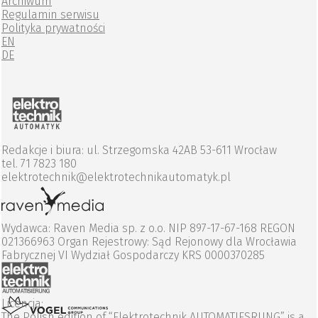
Archiwum
Regulamin serwisu
Polityka prywatności
EN
DE
Redakcje i biura: ul. Strzegomska 42AB 53-611 Wrocław
tel. 71 7823 180
elektrotechnik@elektrotechnikautomatyk.pl
Wydawca: Raven Media sp. z o.o. NIP 897-17-67-168 REGON
021366963 Organ Rejestrowy: Sąd Rejonowy dla Wrocławia
Fabrycznej VI Wydział Gospodarczy KRS 0000370285
Licencja:
The Polish edition of “Elektrotechnik AUTOMATIESRUNG” is a