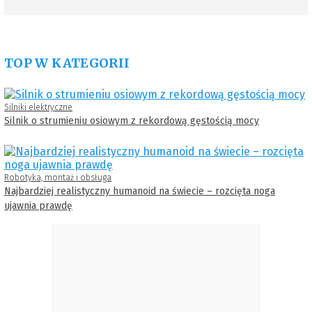
TOP W KATEGORII
Silniki elektryczne
Silnik o strumieniu osiowym z rekordową gęstością mocy
Robotyka, montaż i obsługa
Najbardziej realistyczny humanoid na świecie – rozcięta noga
ujawnia prawdę