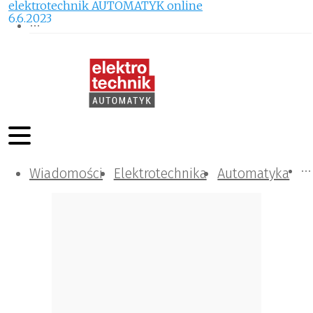
elektrotechnik AUTOMATYK online
6.6.2023
Wiadomości
Komunikacja i IT
Kontrola
Tematy specjalne
Elektrotechnika
Automatyka