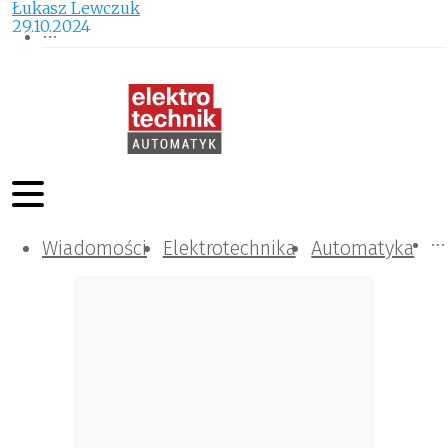
Łukasz Lewczuk
29.10.2024
Wiadomości
Komunikacja i IT
Kontrola
Tematy specjalne
Elektrotechnika
Automatyka