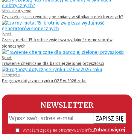
Silniki elektryczne
Czy czekają nas rewolucyjne zmiany w silnikach elektrycznych?
Rynek
Czarny metal 15-krotnie zwiększa wydajność generatorów
słonecznych
Rynek
Trawienie chemiczne dla bardziej zielonej przyszłości
Energetyka
Prognozy dotyczące rynku OZE w 2026 roku
NEWSLETTER
ZAPISZ SIĘ
Zobacz więcej
Wyrażam zgodę na otrzymywanie informacji handlowej kierowanej do mnie za pomocą środków komunikacji elektronicznej w szczególności poczty elektronicznej zgodnie z przepisem art. 10 ust 2 ustawy z dnia 18 lipca 2002 roku o świadczeniu usług drogą elektroniczną (Dz. U. 144 z 2002 r. poz. 1204). Zgoda jest dobrowolna, jednak jej wyrażenie jest konieczne, aby otrzymywać newsletter.