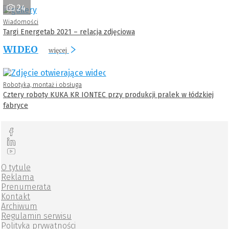
24
Wiadomości
Targi Energetab 2021 – relacja zdjęciowa
WIDEO
więcej
Robotyka, montaż i obsługa
Cztery roboty KUKA KR IONTEC przy produkcji pralek w łódzkiej
fabryce
O tytule
Reklama
Prenumerata
Kontakt
Archiwum
Regulamin serwisu
Polityka prywatności