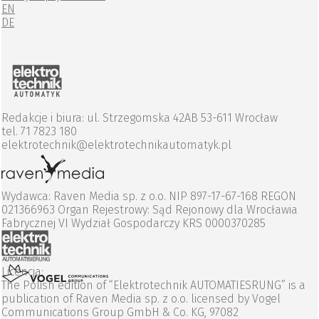
EN
DE
Redakcje i biura: ul. Strzegomska 42AB 53-611 Wrocław
tel. 71 7823 180
elektrotechnik@elektrotechnikautomatyk.pl
Wydawca: Raven Media sp. z o.o. NIP 897-17-67-168 REGON
021366963 Organ Rejestrowy: Sąd Rejonowy dla Wrocławia
Fabrycznej VI Wydział Gospodarczy KRS 0000370285
Licencja:
The Polish edition of “Elektrotechnik AUTOMATIESRUNG” is a
publication of Raven Media sp. z o.o. licensed by Vogel
Communications Group GmbH & Co. KG, 97082