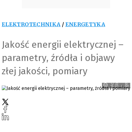
ELEKTROTECHNIKA
/
ENERGETYKA
Jakość energii elektrycznej –
parametry, źródła i objawy
złej jakości, pomiary
d
o
e
t
o
c
e
n
b
k
A
A
S
– g