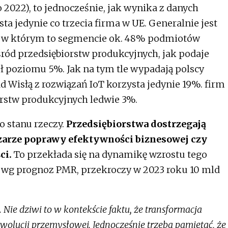
2022), to jednocześnie, jak wynika z danych
sta jedynie co trzecia firma w UE. Generalnie jest
, w którym to segmencie ok. 48% podmiotów
ród przedsiębiorstw produkcyjnych, jak podaje
ół poziomu 5%. Jak na tym tle wypadają polscy
ad Wisłą z rozwiązań IoT korzysta jedynie 19%. firm
rstw produkcyjnych ledwie 3%.
 stanu rzeczy.
Przedsiębiorstwa dostrzegają
szarze poprawy efektywności biznesowej czy
ci.
To przekłada się na dynamikę wzrostu tego
ć, wg prognoz PMR, przekroczy w 2023 roku 10 mld
i. Nie dziwi to w kontekście faktu, że transformacja
wolucji przemysłowej. Jednocześnie trzeba pamiętać, że