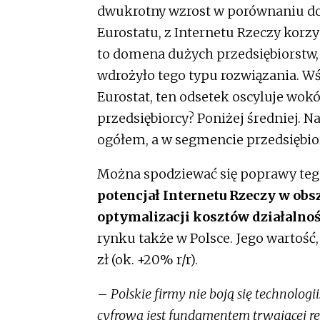
dwukrotny wzrost w porównaniu do 
Eurostatu, z Internetu Rzeczy korzy
to domena dużych przedsiębiorstw
wdrożyło tego typu rozwiązania. Wś
Eurostat, ten odsetek oscyluje wok
przedsiębiorcy? Poniżej średniej. N
ogółem, a w segmencie przedsiębio
Można spodziewać się poprawy tego
potencjał Internetu Rzeczy w ob
optymalizacji kosztów działalnoś
rynku także w Polsce. Jego wartoś
zł (ok. +20% r/r).
–
Polskie firmy nie boją się technologi
cyfrowa jest fundamentem trwającej re