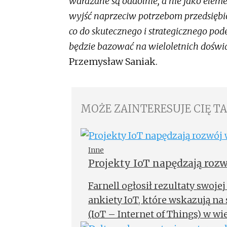
wdrażane są oddolnie, a nie jako elem
wyjść naprzeciw potrzebom przedsiębi
co do skutecznego i strategicznego po
będzie bazować na wieloletnich doświ
Przemysław Saniak.
MOŻE ZAINTERESUJE CIĘ T
Inne
Projekty IoT napędzają roz
Farnell ogłosił rezultaty swoj
ankiety IoT, które wskazują na 
(IoT – Internet of Things) w wi