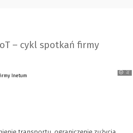
oT – cykl spotkań firmy
Advantech
ienie transportu, ograniczenie zużycia