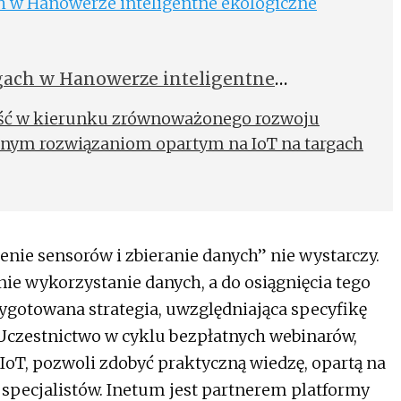
zę na temat kluczowych rynków, a w tym
przed jakimi stają inżynierowie i
cy na co dzień z Internetem Rzeczy.
rgach w Hanowerze inteligentne
arte na IoT
ejść w kierunku zrównoważonego rozwoju
znym rozwiązaniom opartym na IoT na targach
enie sensorów i zbieranie danych” nie wystarczy.
ie wykorzystanie danych, a do osiągnięcia tego
ygotowana strategia, uwzględniająca specyfikę
Uczestnictwo w cyklu bezpłatnych webinarów,
IoT, pozwoli zdobyć praktyczną wiedzę, opartą na
pecjalistów. Inetum jest partnerem platformy