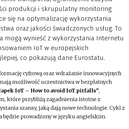
ści produkcji i skrupulatny monitoring
ce się na optymalizację wykorzystania
twa oraz jakości świadczonych usług. To
twa mogą wynieść z wykorzystania Internetu
tosowaniem IoT w europejskich
jlepiej, co pokazują dane Eurostatu.
sformację cyfrową oraz wdrażanie innowacyjnych
 mają możliwość uczestnictwa w bezpłatnych
apek IoT – How to avoid IoT pitfalls”
,
, które przybliżą zagadnienia istotne z
ania szansy, jaką dają nowe technologie. Cykl z
a będzie prowadzony w języku angielskim.