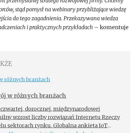
ent przemyślanej strategii rozwojowej firmy. Chcemy
orców, stąd pomysł na webinary przybliżające wiedzę
dejścia do tego zagadnienia. Przekazywana wiedza
adczeniach i praktycznych przykładach
– komentuje
AKŻE
wój w różnych branżach
ej czwartej, dorocznej, międzynarodowej
silny wzrost liczby rozwiązań Internetu Rzeczy
elu sektorach rynku. Globalna ankieta IoT