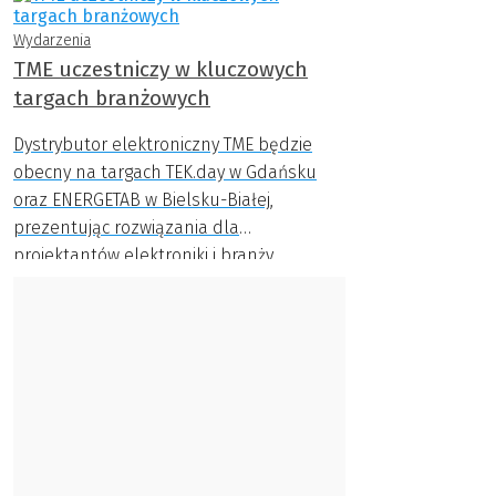
Wydarzenia
TME uczestniczy w kluczowych
targach branżowych
Dystrybutor elektroniczny TME będzie
obecny na targach TEK.day w Gdańsku
oraz ENERGETAB w Bielsku-Białej,
prezentując rozwiązania dla
projektantów elektroniki i branży
energetycznej.