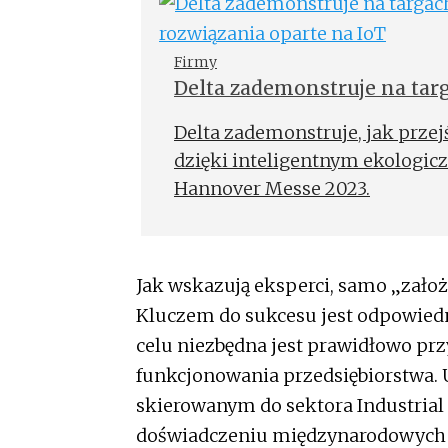
pozwoliła pozyskać nową wied
odnośnie możliwości i wyzwań, 
integratorzy systemów, pracują
Firmy
Delta zademonstruje na ta
ekologiczne rozwiązania op
Delta zademonstruje, jak prz
dzięki inteligentnym ekologic
Hannover Messe 2023.
Jak wskazują eksperci, samo „założ
Kluczem do sukcesu jest odpowiedn
celu niezbędna jest prawidłowo prz
funkcjonowania przedsiębiorstwa. 
skierowanym do sektora Industrial 
doświadczeniu międzynarodowych s