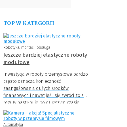
TOP W KATEGORII
Robotyka, montaż i obsługa
Jeszcze bardziej elastyczne roboty
modułowe
Inwestycja w roboty przemysłowe bardzo
często oznacza konieczność
zaangażowania dużych środków
finansowych i nawet jeśli się zwróci, to z
reguły następuje po dłuższym czasie.
Jeśli przedsiębiorstwo nie może sobie
pozwolić na tak duże wydatki,
rozwiązaniem może okazać się wdrażanie
Automatyka