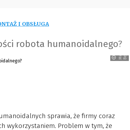
NTAŻ I OBSŁUGA
ości robota humanoidalnego?
M
e
r
e
d
e
s
-
B
e
n
c
z
manoidalnych sprawia, że firmy coraz
 ich wykorzystaniem. Problem w tym, że