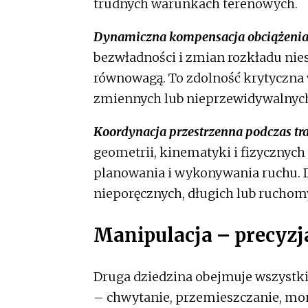
trudnych warunkach terenowych.
Dynamiczna kompensacja obciążeni
bezwładności i zmian rozkładu nie
równowagą. To zdolność krytyczna w
zmiennych lub nieprzewidywalnych
Koordynacja przestrzenna podczas tr
geometrii, kinematyki i fizycznyc
planowania i wykonywania ruchu. D
nieporęcznych, długich lub ruchomyc
Manipulacja – precyzj
Druga dziedzina obejmuje wszystki
– chwytanie, przemieszczanie, mon