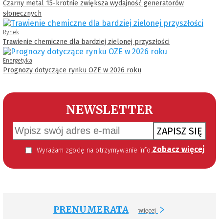
Czarny metal 15-krotnie zwiększa wydajność generatorów
słonecznych
Rynek
Trawienie chemiczne dla bardziej zielonej przyszłości
Energetyka
Prognozy dotyczące rynku OZE w 2026 roku
NEWSLETTER
ZAPISZ SIĘ
Zobacz więcej
Wyrażam zgodę na otrzymywanie informacji handlowej kierowanej do mnie za pomocą środków komunikacji elektronicznej w szczególności poczty elektronicznej zgodnie z przepisem art. 10 ust 2 ustawy z dnia 18 lipca 2002 roku o świadczeniu usług drogą elektroniczną (Dz. U. 144 z 2002 r. poz. 1204). Zgoda jest dobrowolna, jednak jej wyrażenie jest konieczne, aby otrzymywać newsletter.
PRENUMERATA
więcej