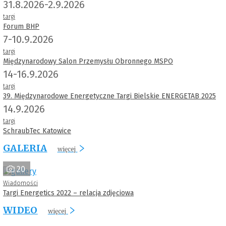
31.8.2026-2.9.2026
targi
Forum BHP
7-10.9.2026
targi
Międzynarodowy Salon Przemysłu Obronnego MSPO
14-16.9.2026
targi
39. Międzynarodowe Energetyczne Targi Bielskie ENERGETAB 2025
14.9.2026
targi
SchraubTec Katowice
GALERIA
więcej
20
Wiadomości
Targi Energetics 2022 – relacja zdjęciowa
WIDEO
więcej