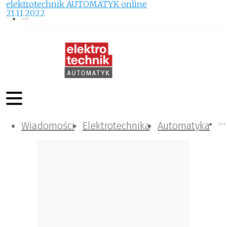
elektrotechnik AUTOMATYK online
21.11.2022
Wiadomości
Komunikacja i IT
Kontrola
Tematy specjalne
Elektrotechnika
Automatyka