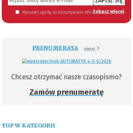
ZAPISZ SIĘ
Zobacz więcej
Wyrażam zgodę na otrzymywanie informacji handlowej kierowanej do mnie za pomocą środków komunikacji elektronicznej w szczególności poczty elektronicznej zgodnie z przepisem art. 10 ust 2 ustawy z dnia 18 lipca 2002 roku o świadczeniu usług drogą elektroniczną (Dz. U. 144 z 2002 r. poz. 1204). Zgoda jest dobrowolna, jednak jej wyrażenie jest konieczne, aby otrzymywać newsletter.
PRENUMERATA
więcej
Chcesz otrzymać nasze czasopismo?
Zamów prenumeratę
TOP W KATEGORII