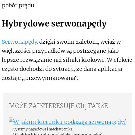
pobór prądu.
Hybrydowe serwonapędy
Serwonapędy
, dzięki swoim zaletom, wciąż w
większości przypadków są postrzegane jako
lepsze rozwiązanie niż silniki krokowe. W efekcie
często dochodzi do sytuacji, że dana aplikacja
zostaje „przewymiarowana”.
MOŻE ZAINTERESUJE CIĘ TAKŻE
Systemy napędowe i mechatronika
W jakim kierunku podążają serwonapędy?