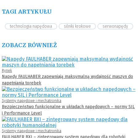
TAGI ARTYKUŁU
technologia napędowa
silniki krokowe
serwonapędy
ZOBACZ RÓWNIEŻ
Rynek
Napędy FAULHABER zapewniają maksymalną wydajność maszyn do
napełniania torebek
Systemy napędowe i mechatronika
Bezpieczeństwo funkcjonalne w układach napędowych – normy SIL
i Performance Level
Systemy napędowe i mechatronika
FAULHABER BXI – zintegrowany system napędowy dla robotyki