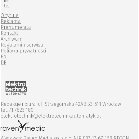
O tytule
Reklama
Prenumerata
Kontakt
Archiwum
Regulamin serwisu
Polityka prywatności
EN
DE
Redakcje i biura: ul. Strzegomska 42AB 53-611 Wrocław
tel. 71 7823 180
elektrotechnik@elektrotechnikautomatyk.pl
Wydawca: Raven Media sp. z o.o. NIP 897-17-67-168 REGON