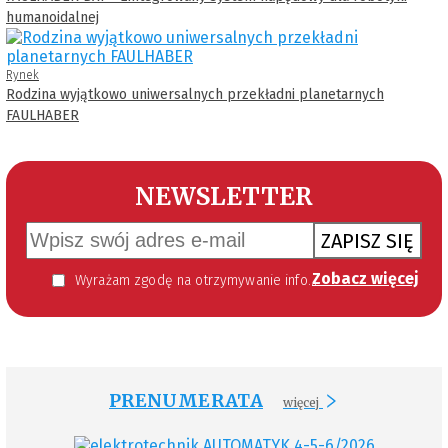
humanoidalnej
Rynek
Rodzina wyjątkowo uniwersalnych przekładni planetarnych
FAULHABER
NEWSLETTER
ZAPISZ SIĘ
Zobacz więcej
Wyrażam zgodę na otrzymywanie informacji handlowej kierowanej do mnie za pomocą środków komunikacji elektronicznej w szczególności poczty elektronicznej zgodnie z przepisem art. 10 ust 2 ustawy z dnia 18 lipca 2002 roku o świadczeniu usług drogą elektroniczną (Dz. U. 144 z 2002 r. poz. 1204). Zgoda jest dobrowolna, jednak jej wyrażenie jest konieczne, aby otrzymywać newsletter.
PRENUMERATA
więcej