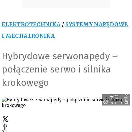
ELEKTROTECHNIKA
/
SYSTEMY NAPĘDOWE
I MECHATRONIKA
Hybrydowe serwonapędy –
połączenie serwo i silnika
krokowego
d
o
e
t
o
c
m
i
l
i
o
b
k
A
S
– E