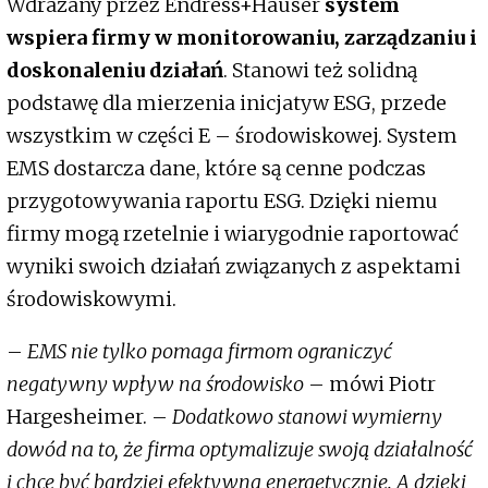
Wdrażany przez Endress+Hauser
system
wspiera firmy w monitorowaniu, zarządzaniu i
doskonaleniu działań
. Stanowi też solidną
podstawę dla mierzenia inicjatyw ESG, przede
wszystkim w części E – środowiskowej. System
EMS dostarcza dane, które są cenne podczas
przygotowywania raportu ESG. Dzięki niemu
firmy mogą rzetelnie i wiarygodnie raportować
wyniki swoich działań związanych z aspektami
środowiskowymi.
–
EMS nie tylko pomaga firmom ograniczyć
negatywny wpływ na środowisko
– mówi Piotr
Hargesheimer. –
Dodatkowo stanowi wymierny
dowód na to, że firma optymalizuje swoją działalność
i chce być bardziej efektywna energetycznie. A dzięki