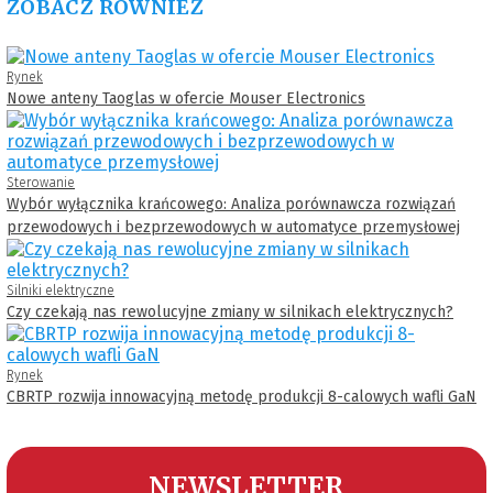
ZOBACZ RÓWNIEŻ
Rynek
Nowe anteny Taoglas w ofercie Mouser Electronics
Sterowanie
Wybór wyłącznika krańcowego: Analiza porównawcza rozwiązań
przewodowych i bezprzewodowych w automatyce przemysłowej
Silniki elektryczne
Czy czekają nas rewolucyjne zmiany w silnikach elektrycznych?
Rynek
CBRTP rozwija innowacyjną metodę produkcji 8-calowych wafli GaN
NEWSLETTER