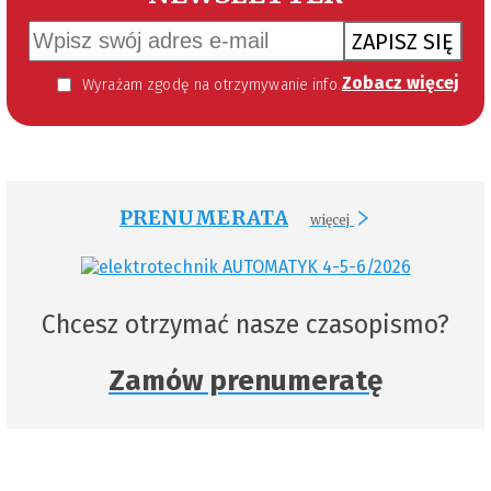
ZAPISZ SIĘ
Zobacz więcej
Wyrażam zgodę na otrzymywanie informacji handlowej kierowanej do mnie za pomocą środków komunikacji elektronicznej w szczególności poczty elektronicznej zgodnie z przepisem art. 10 ust 2 ustawy z dnia 18 lipca 2002 roku o świadczeniu usług drogą elektroniczną (Dz. U. 144 z 2002 r. poz. 1204). Zgoda jest dobrowolna, jednak jej wyrażenie jest konieczne, aby otrzymywać newsletter.
PRENUMERATA
więcej
Chcesz otrzymać nasze czasopismo?
Zamów prenumeratę