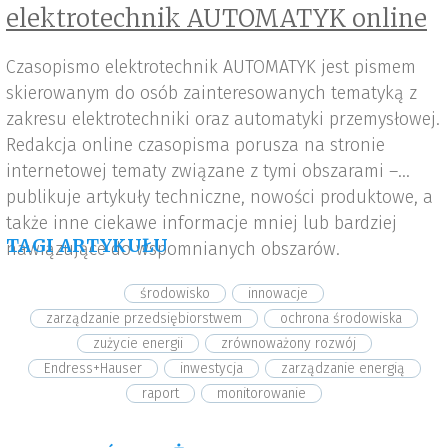
elektrotechnik AUTOMATYK online
Czasopismo elektrotechnik AUTOMATYK jest pismem
skierowanym do osób zainteresowanych tematyką z
zakresu elektrotechniki oraz automatyki przemysłowej.
Redakcja online czasopisma porusza na stronie
internetowej tematy związane z tymi obszarami –
publikuje artykuły techniczne, nowości produktowe, a
także inne ciekawe informacje mniej lub bardziej
TAGI ARTYKUŁU
nawiązujące do wspomnianych obszarów.
środowisko
innowacje
zarządzanie przedsiębiorstwem
ochrona środowiska
zużycie energii
zrównoważony rozwój
Endress+Hauser
inwestycja
zarządzanie energią
raport
monitorowanie