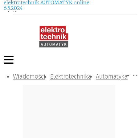
elektrotechnik AUTOMATYK online
6.5.2024
Wiadomości
Komunikacja i IT
Kontrola
Tematy specjalne
Elektrotechnika
Automatyka