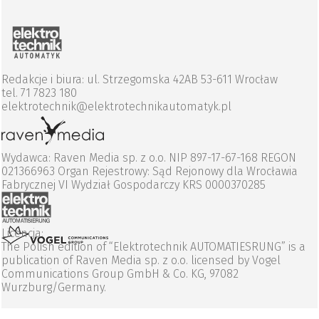
Redakcje i biura: ul. Strzegomska 42AB 53-611 Wrocław
tel. 71 7823 180
elektrotechnik@elektrotechnikautomatyk.pl
Wydawca: Raven Media sp. z o.o. NIP 897-17-67-168 REGON
021366963 Organ Rejestrowy: Sąd Rejonowy dla Wrocławia
Fabrycznej VI Wydział Gospodarczy KRS 0000370285
Licencja:
The Polish edition of “Elektrotechnik AUTOMATIESRUNG” is a
publication of Raven Media sp. z o.o. licensed by Vogel
Communications Group GmbH & Co. KG, 97082
Wurzburg/Germany.