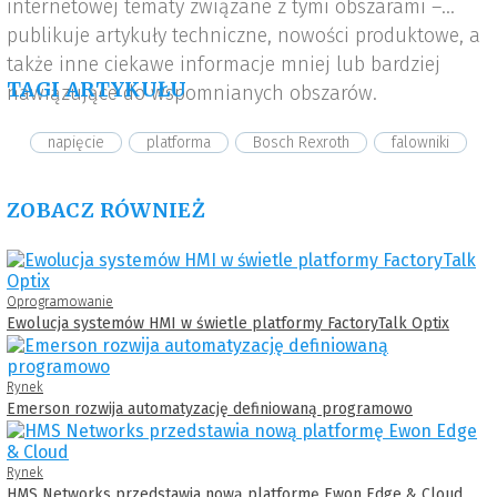
internetowej tematy związane z tymi obszarami –
publikuje artykuły techniczne, nowości produktowe, a
także inne ciekawe informacje mniej lub bardziej
TAGI ARTYKUŁU
nawiązujące do wspomnianych obszarów.
napięcie
platforma
Bosch Rexroth
falowniki
ZOBACZ RÓWNIEŻ
Oprogramowanie
Ewolucja systemów HMI w świetle platformy FactoryTalk Optix
Rynek
Emerson rozwija automatyzację definiowaną programowo
Rynek
HMS Networks przedstawia nową platformę Ewon Edge & Cloud