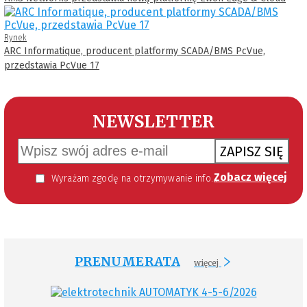
Rynek
ARC Informatique, producent platformy SCADA/BMS PcVue,
przedstawia PcVue 17
NEWSLETTER
ZAPISZ SIĘ
Zobacz więcej
Wyrażam zgodę na otrzymywanie informacji handlowej kierowanej do mnie za pomocą środków komunikacji elektronicznej w szczególności poczty elektronicznej zgodnie z przepisem art. 10 ust 2 ustawy z dnia 18 lipca 2002 roku o świadczeniu usług drogą elektroniczną (Dz. U. 144 z 2002 r. poz. 1204). Zgoda jest dobrowolna, jednak jej wyrażenie jest konieczne, aby otrzymywać newsletter.
PRENUMERATA
więcej