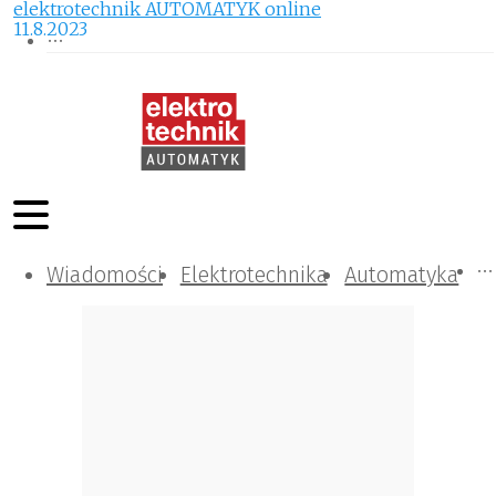
elektrotechnik AUTOMATYK online
11.8.2023
Wiadomości
Komunikacja i IT
Kontrola
Tematy specjalne
Elektrotechnika
Automatyka