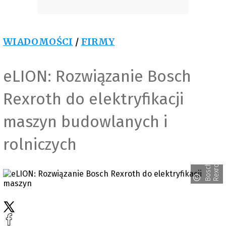
WIADOMOŚCI
/
FIRMY
eLION: Rozwiązanie Bosch
Rexroth do elektryfikacji
maszyn budowlanych i
rolniczych
h
B
o
s
c
h
R
e
x
r
o
t