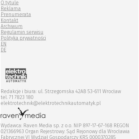
O tytule
Reklama
Prenumerata
Kontakt
Archiwum
Regulamin serwisu
Polityka prywatności
EN
DE
Redakcje i biura: ul. Strzegomska 42AB 53-611 Wrocław
tel. 71 7823 180
elektrotechnik@elektrotechnikautomatyk.pl
Wydawca: Raven Media sp. z o.o. NIP 897-17-67-168 REGON
021366963 Organ Rejestrowy: Sąd Rejonowy dla Wrocławia
Fabrycznej VI Wydział Gospodarczy KRS 0000370285