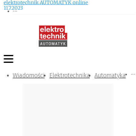
elektrotechnik AUTOMATYK online
11.7.2023
Wiadomości
Komunikacja i IT
Kontrola
Tematy specjalne
Elektrotechnika
Automatyka