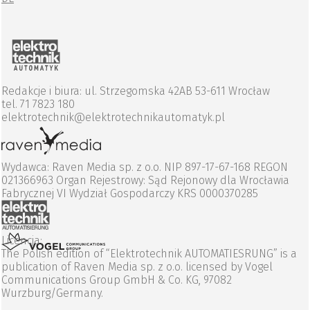
Redakcje i biura: ul. Strzegomska 42AB 53-611 Wrocław
tel. 71 7823 180
elektrotechnik@elektrotechnikautomatyk.pl
Wydawca: Raven Media sp. z o.o. NIP 897-17-67-168 REGON
021366963 Organ Rejestrowy: Sąd Rejonowy dla Wrocławia
Fabrycznej VI Wydział Gospodarczy KRS 0000370285
Licencja:
The Polish edition of “Elektrotechnik AUTOMATIESRUNG” is a
publication of Raven Media sp. z o.o. licensed by Vogel
Communications Group GmbH & Co. KG, 97082
Wurzburg/Germany.