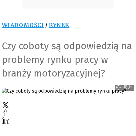
WIADOMOŚCI
/
RYNEK
Czy coboty są odpowiedzią na
problemy rynku pracy w
branży motoryzacyjnej?
U
n
i
v
e
r
a
l
R
o
b
o
t
s
s