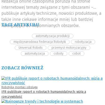
Redakcja online czasopisma porusza na stronie
internetowej tematy związane z tymi obszarami –
publikuje artykuły techniczne, nowości produktowe, a
także inne ciekawe informacje mniej lub bardziej
TAGI ARTYKUŁU
nawiązujące do wspomnianych obszarów.
automatyzacja produkcji
międzynarodowa Federacja Robotyki
robotyzacja
Universal Robots
przemysł motoryzacyjny
automatyzacja
coboty
cobot
ZOBACZ RÓWNIEŻ
Robotyka, montaż i obsługa
IFR publikuje raport o robotach humanoidalnych: wizja a
rzeczywistość