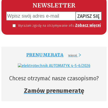
NEWSLETTER
ZAPISZ SIĘ
Zobacz więcej
Wyrażam zgodę na otrzymywanie informacji handlowej kierowanej do mnie za pomocą środków komunikacji elektronicznej w szczególności poczty elektronicznej zgodnie z przepisem art. 10 ust 2 ustawy z dnia 18 lipca 2002 roku o świadczeniu usług drogą elektroniczną (Dz. U. 144 z 2002 r. poz. 1204). Zgoda jest dobrowolna, jednak jej wyrażenie jest konieczne, aby otrzymywać newsletter.
PRENUMERATA
więcej
Chcesz otrzymać nasze czasopismo?
Zamów prenumeratę