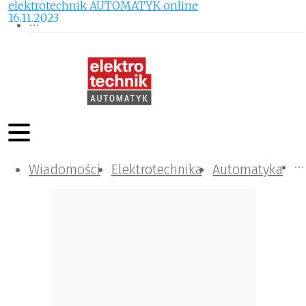
elektrotechnik AUTOMATYK online
16.11.2023
Wiadomości
Komunikacja i IT
Kontrola
Tematy specjalne
Elektrotechnika
Automatyka