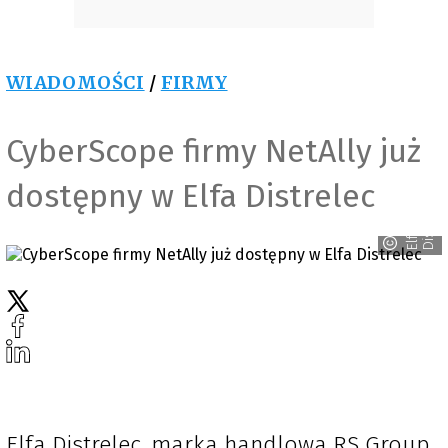
WIADOMOŚCI
/
FIRMY
CyberScope firmy NetAlly już
dostępny w Elfa Distrelec
c
E
l
f
a
D
i
s
t
r
e
l
e
Elfa Distrelec, marka handlowa RS Group,