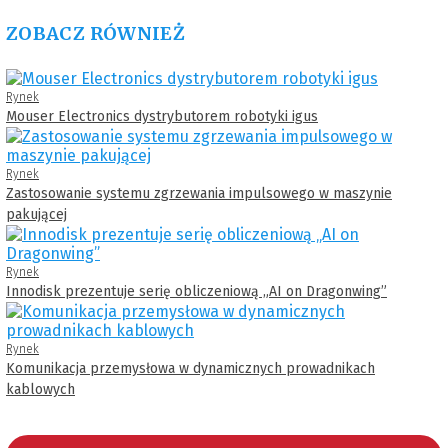
ZOBACZ RÓWNIEŻ
Rynek
Mouser Electronics dystrybutorem robotyki igus
Rynek
Zastosowanie systemu zgrzewania impulsowego w maszynie
pakującej
Rynek
Innodisk prezentuje serię obliczeniową „AI on Dragonwing”
Rynek
Komunikacja przemysłowa w dynamicznych prowadnikach
kablowych