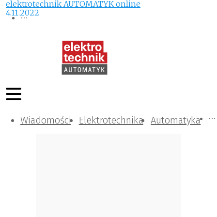
elektrotechnik AUTOMATYK online
4.11.2022
Wiadomości
Komunikacja i IT
Kontrola
Tematy specjalne
Elektrotechnika
Automatyka