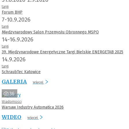
targi
Forum BHP
7-10.9.2026
targi
Międzynarodowy Salon Przemysłu Obronnego MSPO
14-16.9.2026
targi
39. Międzynarodowe Energetyczne Targi Bielskie ENERGETAB 2025
14.9.2026
targi
SchraubTec Katowice
GALERIA
więcej
36
Wiadomości
Warsaw Industry Automatica 2026
WIDEO
więcej