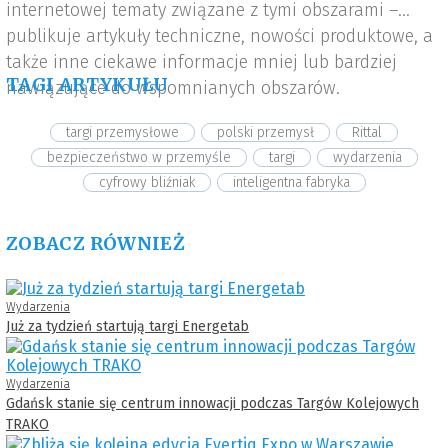
internetowej tematy związane z tymi obszarami –
publikuje artykuły techniczne, nowości produktowe, a
także inne ciekawe informacje mniej lub bardziej
TAGI ARTYKUŁU
nawiązujące do wspomnianych obszarów.
targi przemysłowe
polski przemysł
Rittal
bezpieczeństwo w przemyśle
targi
wydarzenia
cyfrowy bliźniak
inteligentna fabryka
ZOBACZ RÓWNIEŻ
Wydarzenia
Już za tydzień startują targi Energetab
Wydarzenia
Gdańsk stanie się centrum innowacji podczas Targów Kolejowych
TRAKO