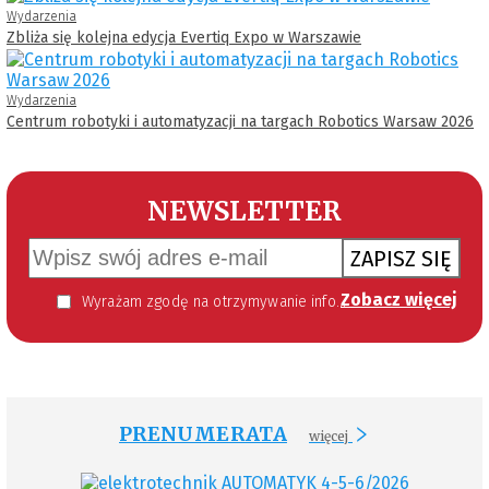
Wydarzenia
Zbliża się kolejna edycja Evertiq Expo w Warszawie
Wydarzenia
Centrum robotyki i automatyzacji na targach Robotics Warsaw 2026
NEWSLETTER
ZAPISZ SIĘ
Zobacz więcej
Wyrażam zgodę na otrzymywanie informacji handlowej kierowanej do mnie za pomocą środków komunikacji elektronicznej w szczególności poczty elektronicznej zgodnie z przepisem art. 10 ust 2 ustawy z dnia 18 lipca 2002 roku o świadczeniu usług drogą elektroniczną (Dz. U. 144 z 2002 r. poz. 1204). Zgoda jest dobrowolna, jednak jej wyrażenie jest konieczne, aby otrzymywać newsletter.
PRENUMERATA
więcej