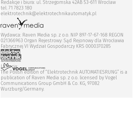
Redakcje i biura: ul. Strzegomska 42AB 53-611 Wrocław
tel. 71 7823 180
elektrotechnik@elektrotechnikautomatyk.pl
Wydawca: Raven Media sp. z o.o. NIP 897-17-67-168 REGON
021366963 Organ Rejestrowy: Sąd Rejonowy dla Wrocławia
Fabrycznej VI Wydział Gospodarczy KRS 0000370285
Licencja:
The Polish edition of “Elektrotechnik AUTOMATIESRUNG” is a
publication of Raven Media sp. z o.o. licensed by Vogel
Communications Group GmbH & Co. KG, 97082
Wurzburg/Germany.