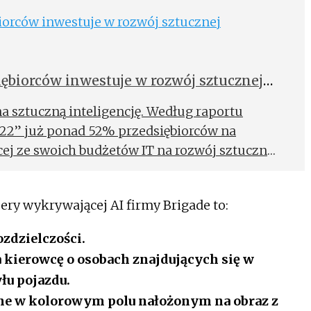
iębiorców inwestuje w rozwój sztucznej
a sztuczną inteligencję. Według raportu
2022” już ponad 52% przedsiębiorców na
ej ze swoich budżetów IT na rozwój sztucznej
irm planuje zwiększyć swoje wydatki w tym
ery wykrywającej AI firmy Brigade to:
zdzielczości.
 kierowcę o osobach znajdujących się w
yłu pojazdu.
ne w kolorowym polu nałożonym na obraz z