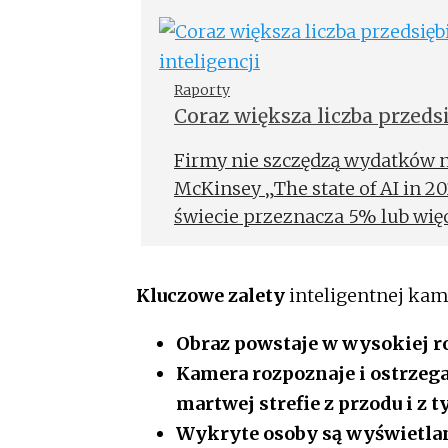
Raporty
Coraz większa liczba przeds
inteligencji
Firmy nie szczędzą wydatków n
McKinsey „The state of AI in 
świecie przeznacza 5% lub więc
inteligencji. Co więcej, 63% f
obszarze w najbliższych latach.
Kluczowe zalety
inteligentnej kam
Obraz powstaje w wysokiej ro
Kamera rozpoznaje i ostrzega
martwej strefie z przodu i z t
Wykryte osoby są wyświetla