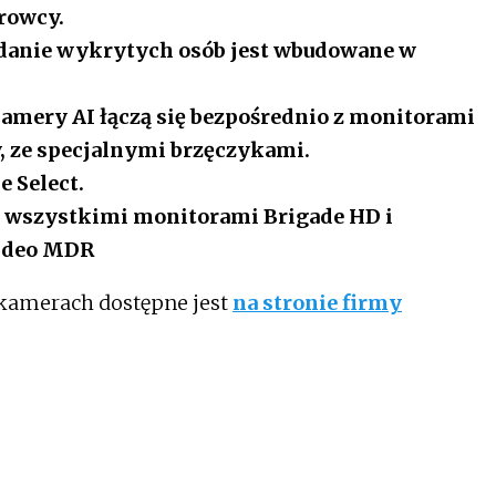
rowcy.
adanie wykrytych osób jest wbudowane w
kamery AI łączą się bezpośrednio z monitorami
y, ze specjalnymi brzęczykami.
 Select.
e wszystkimi monitorami Brigade HD i
wideo MDR
 kamerach dostępne jest
na stronie firmy