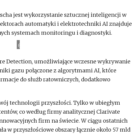
cha jest wykorzystanie sztucznej inteligencji w
sektorach automatyki i elektrotechniki AI znajduje
ych systemach monitoringu i diagnostyki.
p
B
o
s
c
h
G
r
o
u
ire Detection, umożliwiające wczesne wykrywanie
niki gazu połączone z algorytmami AI, które
formacje do służb ratowniczych, dodatkowo
ój technologii przyszłości. Tylko w ubiegłym
entów, co według firmy analitycznej Clarivate
 innowacyjnych firm na świecie. W ciągu ostatnich
ła w przyszłościowe obszary łącznie około 57 mld