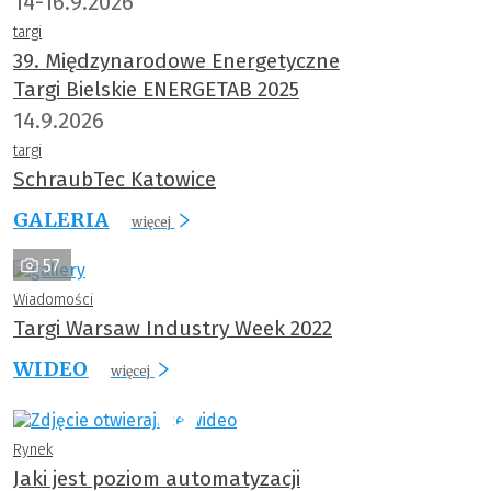
14-16.9.2026
targi
39. Międzynarodowe Energetyczne
Targi Bielskie ENERGETAB 2025
14.9.2026
targi
SchraubTec Katowice
GALERIA
więcej
57
Wiadomości
Targi Warsaw Industry Week 2022
WIDEO
więcej
Rynek
Jaki jest poziom automatyzacji