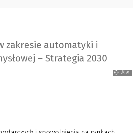
w zakresie automatyki i
mysłowej – Strategia 2030
B
o
s
c
h
G
r
o
u
p
odarczych i spowolnienia na rynkach,