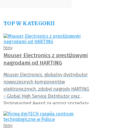
TOP W KATEGORII
Firmy
Mouser Electronics z prestiżowymi
nagrodami od HARTING
Mouser Electronics, globalny dystrybutor
nowoczesnych komponentów
elektronicznych, zdobył nagrody HARTING
– Global High Service Distributor oraz
Distinguished Award za wzrost sprzedaży
nowych produktów.
Firmy