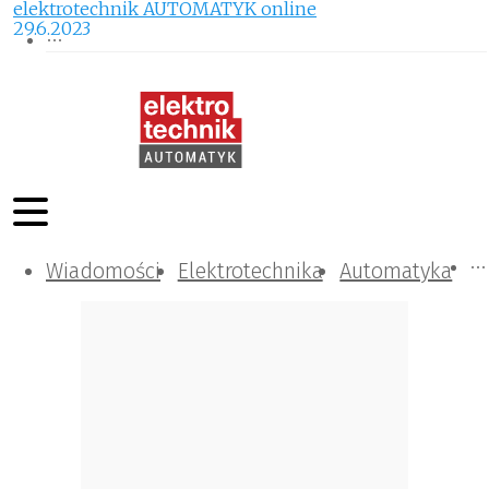
elektrotechnik AUTOMATYK online
29.6.2023
Wiadomości
Komunikacja i IT
Kontrola
Tematy specjalne
Elektrotechnika
Automatyka