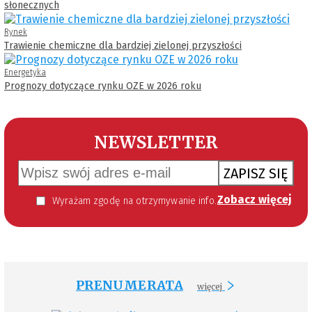
słonecznych
Rynek
Trawienie chemiczne dla bardziej zielonej przyszłości
Energetyka
Prognozy dotyczące rynku OZE w 2026 roku
NEWSLETTER
ZAPISZ SIĘ
Zobacz więcej
Wyrażam zgodę na otrzymywanie informacji handlowej kierowanej do mnie za pomocą środków komunikacji elektronicznej w szczególności poczty elektronicznej zgodnie z przepisem art. 10 ust 2 ustawy z dnia 18 lipca 2002 roku o świadczeniu usług drogą elektroniczną (Dz. U. 144 z 2002 r. poz. 1204). Zgoda jest dobrowolna, jednak jej wyrażenie jest konieczne, aby otrzymywać newsletter.
PRENUMERATA
więcej