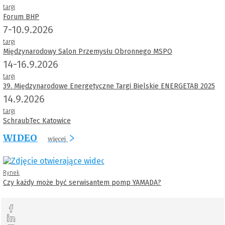
targi
Forum BHP
7-10.9.2026
targi
Międzynarodowy Salon Przemysłu Obronnego MSPO
14-16.9.2026
targi
39. Międzynarodowe Energetyczne Targi Bielskie ENERGETAB 2025
14.9.2026
targi
SchraubTec Katowice
WIDEO
więcej
Rynek
Czy każdy może być serwisantem pomp YAMADA?