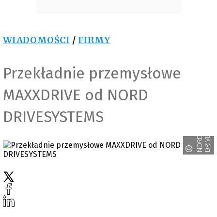
WIADOMOŚCI
/
FIRMY
Przekładnie przemysłowe
MAXXDRIVE od NORD
DRIVESYSTEMS
S
N
O
R
D
D
R
I
V
E
S
Y
S
T
E
M