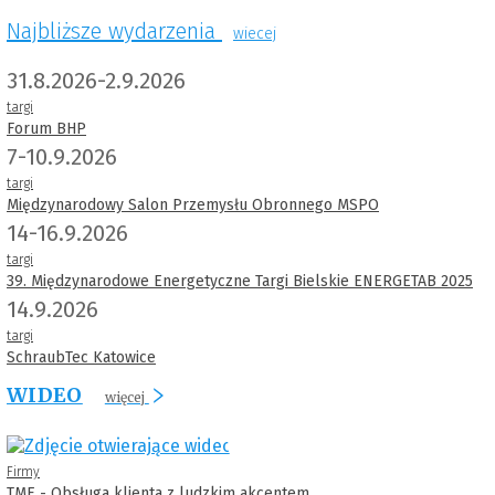
Najbliższe wydarzenia
wiecej
31.8.2026-2.9.2026
targi
Forum BHP
7-10.9.2026
targi
Międzynarodowy Salon Przemysłu Obronnego MSPO
14-16.9.2026
targi
39. Międzynarodowe Energetyczne Targi Bielskie ENERGETAB 2025
14.9.2026
targi
SchraubTec Katowice
WIDEO
więcej
Firmy
TME - Obsługa klienta z ludzkim akcentem