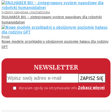
Systemy napędowe i mechatronika
FAULHABER BXI – zintegrowany system napędowy dla robotyki
humanoidalnej
Rynek
Nowe modele przekładni o obniżonym poziomie hałasu dla rodziny
GPT
NEWSLETTER
ZAPISZ SIĘ
Zobacz więcej
Wyrażam zgodę na otrzymywanie informacji handlowej kierowanej do mnie za pomocą środków komunikacji elektronicznej w szczególności poczty elektronicznej zgodnie z przepisem art. 10 ust 2 ustawy z dnia 18 lipca 2002 roku o świadczeniu usług drogą elektroniczną (Dz. U. 144 z 2002 r. poz. 1204). Zgoda jest dobrowolna, jednak jej wyrażenie jest konieczne, aby otrzymywać newsletter.