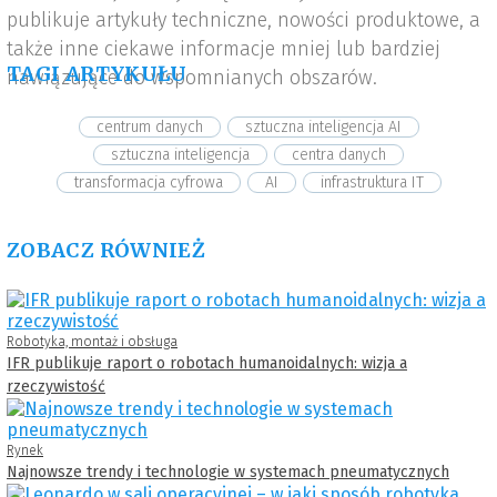
publikuje artykuły techniczne, nowości produktowe, a
także inne ciekawe informacje mniej lub bardziej
TAGI ARTYKUŁU
nawiązujące do wspomnianych obszarów.
centrum danych
sztuczna inteligencja AI
sztuczna inteligencja
centra danych
transformacja cyfrowa
AI
infrastruktura IT
ZOBACZ RÓWNIEŻ
Robotyka, montaż i obsługa
IFR publikuje raport o robotach humanoidalnych: wizja a
rzeczywistość
Rynek
Najnowsze trendy i technologie w systemach pneumatycznych