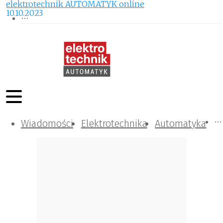
elektrotechnik AUTOMATYK online
10.10.2023
Wiadomości
Komunikacja i IT
Kontrola
Tematy specjalne
Elektrotechnika
Automatyka