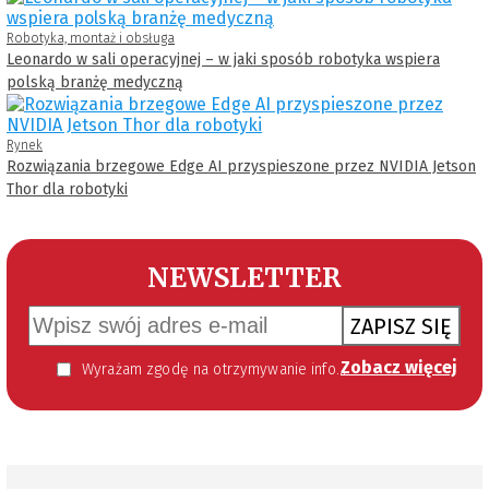
Robotyka, montaż i obsługa
Leonardo w sali operacyjnej – w jaki sposób robotyka wspiera
polską branżę medyczną
Rynek
Rozwiązania brzegowe Edge AI przyspieszone przez NVIDIA Jetson
Thor dla robotyki
NEWSLETTER
ZAPISZ SIĘ
Zobacz więcej
Wyrażam zgodę na otrzymywanie informacji handlowej kierowanej do mnie za pomocą środków komunikacji elektronicznej w szczególności poczty elektronicznej zgodnie z przepisem art. 10 ust 2 ustawy z dnia 18 lipca 2002 roku o świadczeniu usług drogą elektroniczną (Dz. U. 144 z 2002 r. poz. 1204). Zgoda jest dobrowolna, jednak jej wyrażenie jest konieczne, aby otrzymywać newsletter.