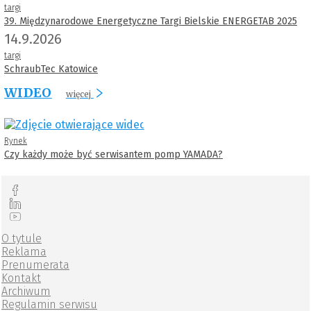
targi
39. Międzynarodowe Energetyczne Targi Bielskie ENERGETAB 2025
14.9.2026
targi
SchraubTec Katowice
WIDEO
więcej
Rynek
Czy każdy może być serwisantem pomp YAMADA?
O tytule
Reklama
Prenumerata
Kontakt
Archiwum
Regulamin serwisu