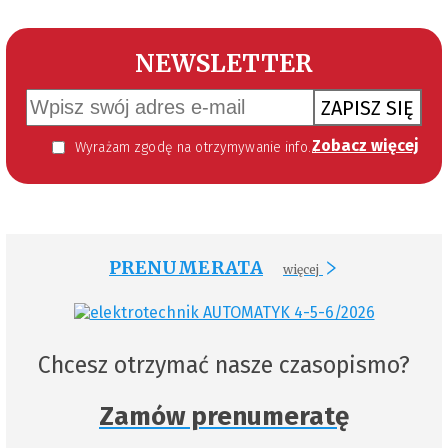
NEWSLETTER
ZAPISZ SIĘ
Zobacz więcej
Wyrażam zgodę na otrzymywanie informacji handlowej kierowanej do mnie za pomocą środków komunikacji elektronicznej w szczególności poczty elektronicznej zgodnie z przepisem art. 10 ust 2 ustawy z dnia 18 lipca 2002 roku o świadczeniu usług drogą elektroniczną (Dz. U. 144 z 2002 r. poz. 1204). Zgoda jest dobrowolna, jednak jej wyrażenie jest konieczne, aby otrzymywać newsletter.
PRENUMERATA
więcej
Chcesz otrzymać nasze czasopismo?
Zamów prenumeratę