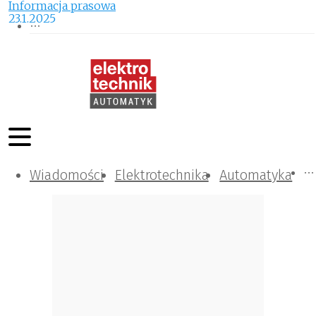
Informacja prasowa
23.1.2025
Wiadomości
Komunikacja i IT
Kontrola
Tematy specjalne
Elektrotechnika
Automatyka