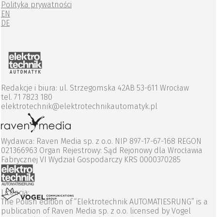
Polityka prywatności
EN
DE
Redakcje i biura: ul. Strzegomska 42AB 53-611 Wrocław
tel. 71 7823 180
elektrotechnik@elektrotechnikautomatyk.pl
Wydawca: Raven Media sp. z o.o. NIP 897-17-67-168 REGON
021366963 Organ Rejestrowy: Sąd Rejonowy dla Wrocławia
Fabrycznej VI Wydział Gospodarczy KRS 0000370285
Licencja:
The Polish edition of “Elektrotechnik AUTOMATIESRUNG” is a
publication of Raven Media sp. z o.o. licensed by Vogel