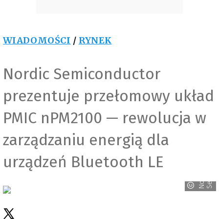
WIADOMOŚCI
/
RYNEK
Nordic Semiconductor
prezentuje przełomowy układ
PMIC nPM2100 — rewolucja w
zarządzaniu energią dla
r
urządzeń Bluetooth LE
N
o
r
d
i
c
S
e
m
i
c
o
n
d
u
c
t
o