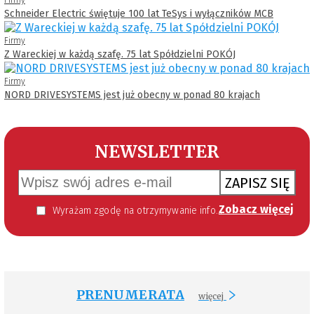
Schneider Electric świętuje 100 lat TeSys i wyłączników MCB
Firmy
Z Wareckiej w każdą szafę. 75 lat Spółdzielni POKÓJ
Firmy
NORD DRIVESYSTEMS jest już obecny w ponad 80 krajach
NEWSLETTER
ZAPISZ SIĘ
Zobacz więcej
Wyrażam zgodę na otrzymywanie informacji handlowej kierowanej do mnie za pomocą środków komunikacji elektronicznej w szczególności poczty elektronicznej zgodnie z przepisem art. 10 ust 2 ustawy z dnia 18 lipca 2002 roku o świadczeniu usług drogą elektroniczną (Dz. U. 144 z 2002 r. poz. 1204). Zgoda jest dobrowolna, jednak jej wyrażenie jest konieczne, aby otrzymywać newsletter.
PRENUMERATA
więcej