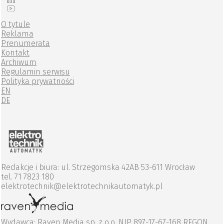
O tytule
Reklama
Prenumerata
Kontakt
Archiwum
Regulamin serwisu
Polityka prywatności
EN
DE
Redakcje i biura: ul. Strzegomska 42AB 53-611 Wrocław
tel. 71 7823 180
elektrotechnik@elektrotechnikautomatyk.pl
Wydawca: Raven Media sp. z o.o. NIP 897-17-67-168 REGON