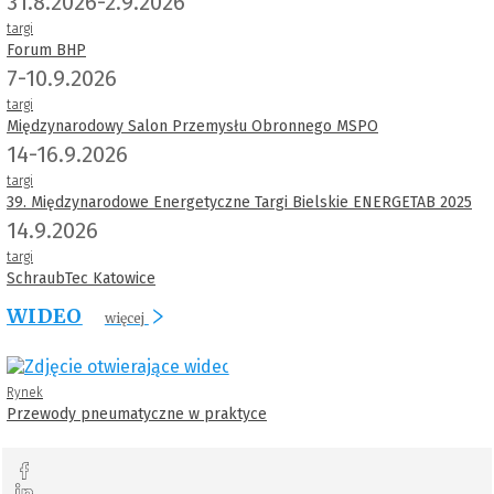
31.8.2026-2.9.2026
targi
Forum BHP
7-10.9.2026
targi
Międzynarodowy Salon Przemysłu Obronnego MSPO
14-16.9.2026
targi
39. Międzynarodowe Energetyczne Targi Bielskie ENERGETAB 2025
14.9.2026
targi
SchraubTec Katowice
WIDEO
więcej
Rynek
Przewody pneumatyczne w praktyce